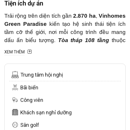
Tiện ích dự án
Trải rộng trên diện tích gần
2.870 ha
,
Vinhomes
Green Paradise
kiến tạo hệ sinh thái tiện ích
tầm cỡ thế giới, nơi mỗi công trình đều mang
dấu ấn biểu tượng.
Tòa tháp 108 tầng
thuộc
Top 10 cao nhất toàn cầu
,
cảng du thuyền
XEM THÊM
Landmark Harbour chuẩn 5 sao
và
Nhà hát
Sóng Xanh 7ha với 5.000 chỗ ngồi
khẳng định
vị thế vượt trội.
Trung tâm hội nghị
Chuỗi tiện ích vui chơi – nghỉ dưỡng gồm
Bãi biển
VinWonders 122ha
,
Winter Wonderland
Công viên
30.000m²
và
biển hồ nước mặn 800ha
– điểm
đến nghỉ dưỡng độc nhất tại
Việt Nam
.
Khách sạn nghỉ dưỡng
Bên cạnh đó là
hai sân golf 18 lỗ
, khu đô thị
Sân golf