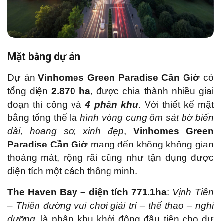
Mặt bằng dự án
Dự án
Vinhomes Green Paradise Cần Giờ
có
tổng diện
2.870 ha
, được chia thành nhiều giai
đoạn thi công và
4 phân khu
. Với thiết kế mặt
bằng tổng thể là
hình vòng cung ôm sát bờ biển
dài, hoang sơ, xinh đẹp
,
Vinhomes Green
Paradise Cần Giờ
mang đến không không gian
thoáng mát, rộng rãi cũng như tận dụng được
diện tích một cách thông minh.
The Haven Bay – diện tích 771.1ha
:
Vịnh Tiên
– Thiên đường vui chơi giải trí – thể thao – nghỉ
dưỡng
, là phân khu khởi động đầu tiên cho dự