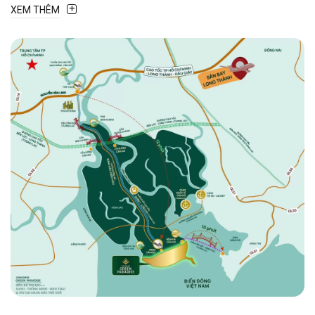
giữa trung tâm
TP. HCM
và các trục giao thông
XEM THÊM
chiến lược hướng biển.
Dự án tiếp giáp trực tiếp các tuyến cao tốc huyết
mạch, giúp kết nối nhanh đến
TP. HCM, sân
bay Long Thành và các tỉnh vùng kinh tế
trọng điểm phía Nam
.
Không chỉ thuận lợi di chuyển, vị trí
Cần Giờ
còn
là “mỏ vàng” tiềm năng khi nằm giữa vùng phát
triển
đô thị – du lịch – cảng biển
đang được
quy hoạch hiện đại bậc nhất
Việt Nam
.