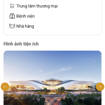
ESG++ xanh – thông minh – sinh thái và tái
Trung tâm thương mại
sinh
, cùng hơn
20 trung tâm thương mại,
trường quốc tế và khu hội nghị quy mô lớn
,
Bệnh viện
mang đến chuẩn sống thượng lưu bền vững
Nhà hàng
theo tiêu chuẩn toàn cầu.
Hình ảnh tiện ích