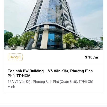
$ 10 /m²
Hạng C
Tòa nhà BW Building – Võ Văn Kiệt, Phường Bình
Phú, TP.HCM
15A Võ Văn Kiệt, Phường Bình Phú (Quận 8 cũ), TP.Hồ Chí
Minh