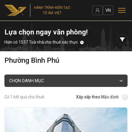
HÀNH TRÌNH KIẾN TẠO
VN
TỔ ẤM VIỆT
Lựa chọn ngay văn phòng!
Hiện có 1537 Toà nhà cho thuê xác thực
Phường Bình Phú
CHỌN DANH MỤC
Có 1 kết quả cho thuê.
Xắp sếp theo:
Mặc định