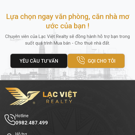
Lựa chọn ngay văn phòng, căn nhà mơ
ước của bạn !
Chuyên viên của Lạc Việt Realty sẽ đồng hành hỗ trợ bạn trong
suốt quá trình Mua bán - Cho thuê nhà đất.
YÊU CẦU TƯ VẤN
GỌI CHO TÔI
Hotline
0982.487.499
Hỗ trợ