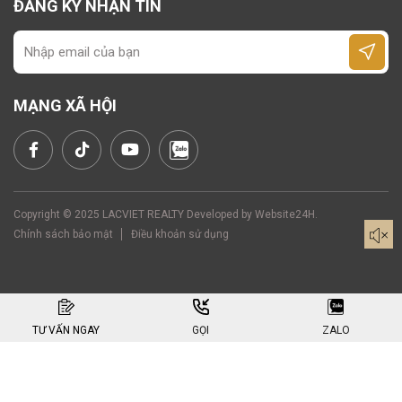
ĐĂNG KÝ NHẬN TIN
MẠNG XÃ HỘI
Copyright © 2025 LACVIET REALTY Developed by
Website24H
.
Chính sách bảo mật
Điều khoản sử dụng
TƯ VẤN NGAY
GỌI
ZALO