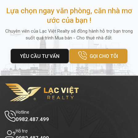
Lựa chọn ngay văn phòng, căn nhà mơ
ước của bạn !
Chuyên viên của Lạc Việt Realty sẽ đồng hành hỗ trợ bạn trong
suốt quá trình Mua bán - Cho thuê nhà đất.
YÊU CẦU TƯ VẤN
GỌI CHO TÔI
Hotline
0982.487.499
Hỗ trợ