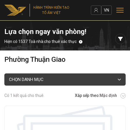
HÀNH TRÌNH KIẾN TẠO
VN
TỔ ẤM VIỆT
Lựa chọn ngay văn phòng!
Hiện có 1537 Toà nhà cho thuê xác thực
Phường Thuận Giao
CHỌN DANH MỤC
Có 1 kết quả cho thuê.
Xắp sếp theo:
Mặc định