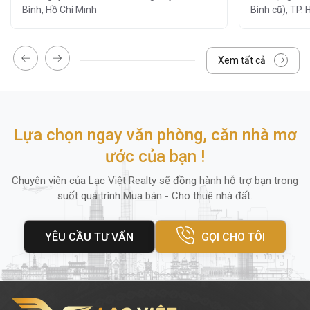
bật với
vị trí và thiết kế
mà còn được đánh
Bình, Hồ Chí Minh
Bình cũ), TP. 
giá cao nhờ
hệ thống tiện ích – dịch vụ
đầy đủ
, đáp ứng mọi
nhu cầu làm việc
của
Xem tất cả
doanh nghiệp:
Hệ thống camera giám sát và bảo vệ
24/7
: đảm bảo an ninh tuyệt đối
Lựa chọn ngay văn phòng, căn nhà mơ
Đỗ xe tại tầng hầm
: rộng rãi, thuận tiện
ước của bạn !
cho cả ô tô và xe máy
Dịch vụ vệ sinh, bảo trì định kỳ
Chuyên viên của Lạc Việt Realty sẽ đồng hành hỗ trợ bạn trong
suốt quá trình Mua bán - Cho thuê nhà đất.
Lễ tân chuyên nghiệp
Hệ thống thang máy tốc độ cao
YÊU CẦU TƯ VẤN
GỌI CHO TÔI
Ngoài ra, khu vực xung quanh tòa nhà còn
có các
ngân hàng lớn
như Sacombank,
Vietcombank, BIDV, cùng nhiều
cửa hàng