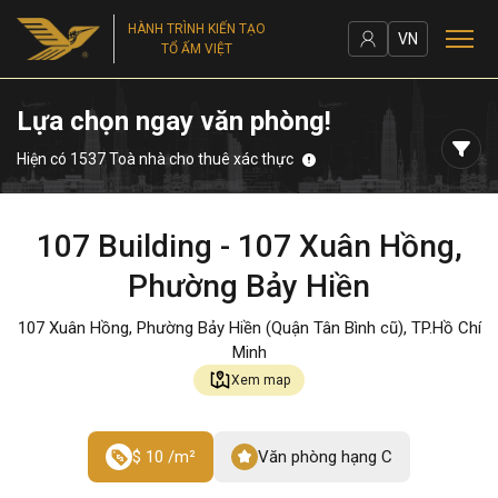
HÀNH TRÌNH KIẾN TẠO
VN
TỔ ẤM VIỆT
Lựa chọn ngay văn phòng!
Hiện có 1537 Toà nhà cho thuê xác thực
107 Building - 107 Xuân Hồng,
Phường Bảy Hiền
107 Xuân Hồng, Phường Bảy Hiền (Quận Tân Bình cũ), TP.Hồ Chí
Minh
Xem map
$ 10 /m²
Văn phòng hạng C