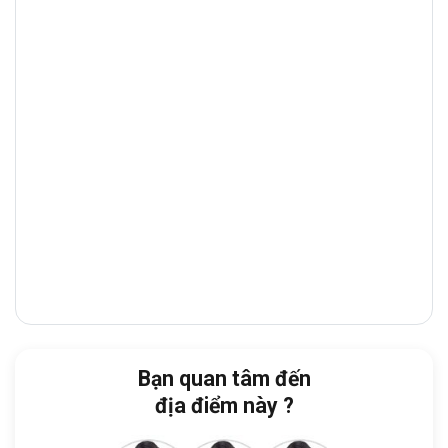
việc hiện đại, chuyên nghiệp
, phù hợp cho
doanh nghiệp
hoặc
văn phòng đại diện
nước ngoài
đang tìm kiếm
không gian làm
việc chất lượng
tại
quận Tân Bình
.
2. Vị trí chiến lược
Văn phòng cho thuê 107 Building
tọa lạc
trên tuyến đường Xuân Hồng, một
vị trí
chiến lược
kết nối
quận Tân Bình
với các
khu vực lân cận như
Quận 10, Quận 11, và
Quận Phú Nhuận
. Đây là khu vực
phát
triển năng động
, tập trung nhiều
ngân
hàng, showroom, tòa nhà văn phòng và
Bạn quan tâm đến
nhà hàng cao cấp
, giúp doanh nghiệp
địa điểm này ?
thuận tiện
giao dịch
và
tiếp đón đối tác
.