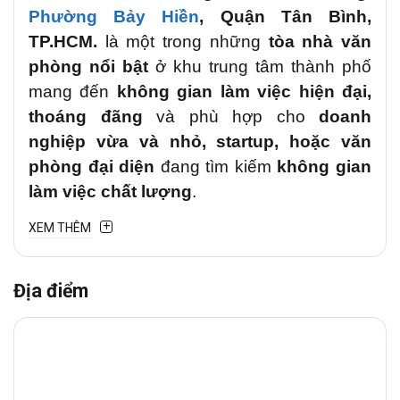
Phường Bảy Hiền
, Quận Tân Bình,
TP.HCM.
là một trong những
tòa nhà văn
phòng nổi bật
ở khu trung tâm thành phố
mang đến
không gian làm việc hiện đại,
thoáng đãng
và phù hợp cho
doanh
nghiệp vừa và nhỏ, startup, hoặc văn
phòng đại diện
đang tìm kiếm
không gian
làm việc chất lượng
.
XEM THÊM
1. Tổng quan về tòa nhà
Tọa lạc tại
107 Xuân Hồng, Phường Bảy
Địa điểm
Hiền, Quận Tân Bình, TP.HCM
, tòa nhà
107 Building
là một trong những
tòa nhà
văn phòng nổi bật
ở khu trung tâm thành
phố. Tòa nhà mang đến
không gian làm