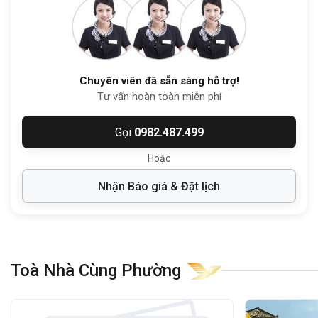
Từ tòa nhà, doanh nghiệp dễ dàng di
chuyển đến:
Trung tâm Triển lãm và Hội chợ Tân
Bình
: 1 phút
Chuyên viên đã sẵn sàng hỗ trợ!
Trường THCS Ngô Quyền
: 3 phút
Tư vấn hoàn toàn miễn phí
Bệnh viện Thống Nhất
: 3 phút
Gọi
0982.487.499
LOTTE Mart Tân Bình
: 5 phút
Hoặc
Chợ Tân Bình
:
6 phút
Nhận Báo giá & Đặt lịch
Đặc biệt, tòa nhà nằm ngay khu vực
Phường Bảy Hiền
, nơi tập trung nhiều
dịch
vụ hỗ trợ doanh nghiệp
như
ngân hàng,
Toà Nhà Cùng Phường
quán café, nhà hàng
, và dễ dàng kết nối
với các trục đường huyết mạch như Hoàng
Văn Thụ, Cộng Hòa và Cách Mạng Tháng