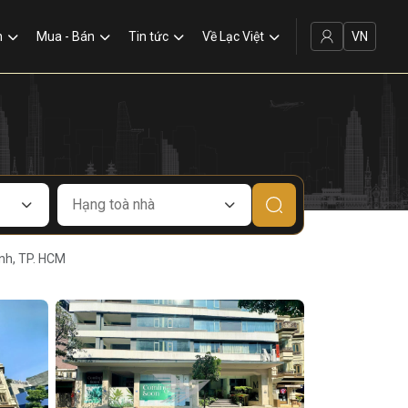
VN
n
Mua - Bán
Tin tức
Về Lạc Việt
nh, TP. HCM