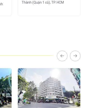
Thành (Quận 1 cũ), TP. HCM
Thành (Quậ
nh