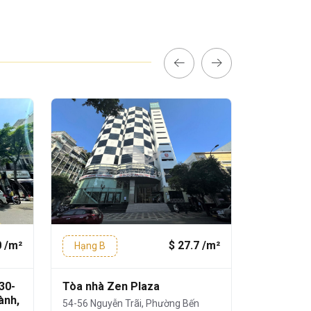
0 /m²
$ 27.7 /m²
Hạng B
Hạng C
30-
Tòa nhà Zen Plaza
Tòa nhà 
ành,
54-56 Nguyễn Trãi, Phường Bến
146 Nguyễn