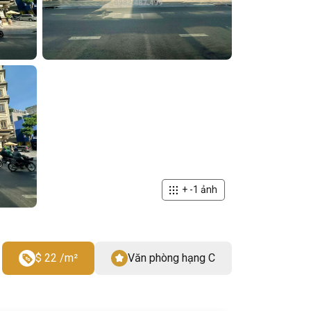
+
-1
ảnh
$ 22 /m²
Văn phòng hạng C