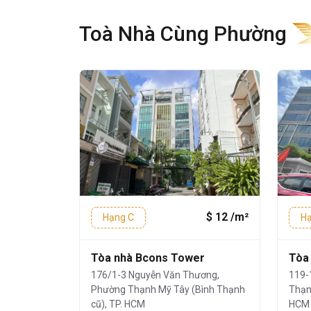
HCM
và gần với các khu vực tiện
văn phòng, trung tâm thương mại
Toà Nhà Cùng Phường
Với vị trí địa lí thuận lợi nằm tại tr
chóng di chuyển sang các quậ
Đức….
Chợ Thị Nghè:
1 phút
Thảo Cầm Viên Sài Gòn
:
2 phút
GEM Center:
3 phút
Chung cư Phạm Viết Chánh:
3 
$ 11 /m²
$ 12 /m²
Hạng C
Hạ
Trung tâm TDTT Hoa Lư:
3 phú
 III
Tòa nhà Bcons Tower
Tòa
Quy mô và thiết kế của tòa
ơng,
176/1-3 Nguyễn Văn Thương,
119-
Bình Thạnh
Phường Thạnh Mỹ Tây (Bình Thạnh
Thạn
Age Office
được xây dựng theo pho
cũ), TP. HCM
HCM