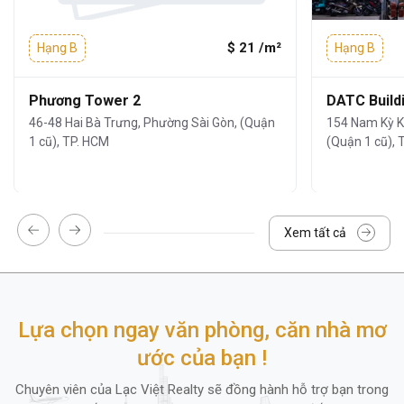
$ 21 /m²
Hạng B
Hạng B
Phương Tower 2
DATC Build
46-48 Hai Bà Trưng, Phường Sài Gòn, (Quận
154 Nam Kỳ K
1 cũ), TP. HCM
(Quận 1 cũ), 
Xem tất cả
Tiện ích và dịch vụ nổi bật
Không chỉ nổi bật bởi vị trí,
tòa nhà văn
Lựa chọn ngay văn phòng, căn nhà mơ
phòng Central 17
Lê Duẩn
còn chinh phục
ước của bạn !
khách thuê bởi hệ thống tiện ích cao cấp:
Chuyên viên của Lạc Việt Realty sẽ đồng hành hỗ trợ bạn trong