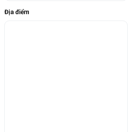
Địa điểm
Vị trí tòa nhà Central
Văn phòng cho thuê
17 Lê Duẩn
,
Phường
Sài Gòn
, Quận 1
gần với xung quanh là
chuỗi tiện ích đa dạng: trường học, bệnh