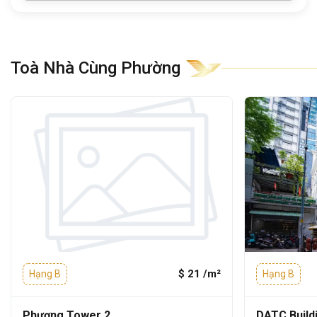
Hồ Con Rùa:
4 phút
Dinh Độc Lập:
5 phút
Takashimaya Vietnam:
9 phút
Toà Nhà Cùng Phường
Quy mô và thiết kế của tòa nhà
17 Lê Duẩn
Với thiết kế sang trọng, hiện đại,
tòa nhà
văn phòng Central Plaza
nổi bật giữa khu
trung tâm với mặt kính phản quang tạo nên
vẻ đẹp tinh tế và chuyên nghiệp.
Thiết kế thông minh giúp không gian luôn
sáng, thoáng và tầm nhìn rộng mở:
$ 21 /m²
Hạng B
Hạng B
1
Hầm giữ xe rộng rãi
Phương Tower 2
DATC Build