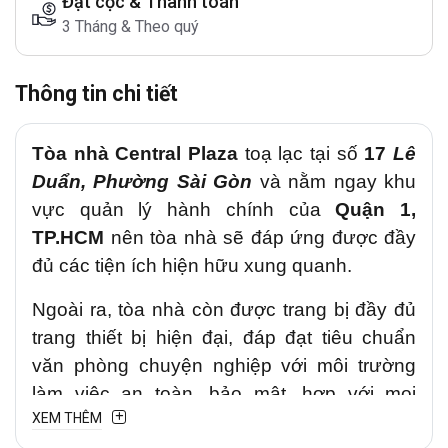
Đặt cọc & Thanh toán
3 Tháng & Theo quý
Thông tin chi tiết
Tòa nhà Central Plaza
toạ lạc tại số
17
Lê
Duẩn, Phường Sài Gòn
và nằm ngay khu
vực quản lý hành chính của
Quận 1,
TP.HCM
nên tòa nhà sẽ đáp ứng được đầy
đủ các tiện ích hiện hữu xung quanh.
Ngoài ra, tòa nhà còn được
trang bị đầy đủ
trang thiết bị hiện đại, đáp đạt tiêu chuẩn
văn phòng chuyện nghiệp với môi trường
làm việc an toàn, bảo mật, hợp với mọi
XEM THÊM
doanh nghiệp khi thuê văn phòng tại đây.