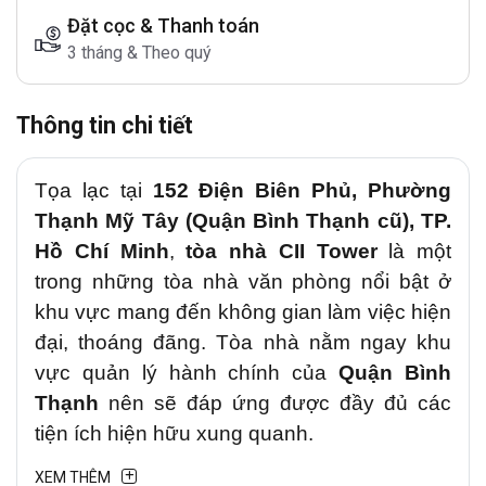
Đặt cọc & Thanh toán
3 tháng & Theo quý
Thông tin chi tiết
Tọa lạc tại
152 Điện Biên Phủ, Phường
Thạnh Mỹ Tây (Quận Bình Thạnh cũ), TP.
Hồ Chí Minh
,
tòa nhà CII Tower
là một
trong những tòa nhà văn phòng nổi bật ở
khu vực mang đến không gian làm việc hiện
đại, thoáng đãng. Tòa nhà nằm ngay khu
vực quản lý hành chính của
Quận Bình
Thạnh
nên sẽ đáp ứng được đầy đủ các
tiện ích hiện hữu xung quanh.
XEM THÊM
1. Vị trí chiến lược