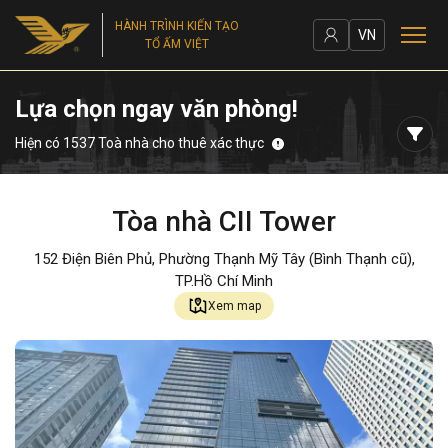
HÀNH TRÌNH KIẾN TẠO
VN
TỔ ẤM VIỆT
Lựa chọn ngay văn phòng!
Hiện có 1537 Toà nhà cho thuê xác thực
Tòa nhà CII Tower
152 Điện Biên Phủ, Phường Thạnh Mỹ Tây (Bình Thạnh cũ),
TP.Hồ Chí Minh
Xem map