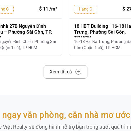
ợi, nhà hàng và trung tâm thể dục
, mang
$ 11 /m²
$ 2
ng C
Hạng C
 và khách hàng đến giao dịch.
uê
 nhà 27B Nguyễn Đình
18 HBT Building | 16-18 Ha
u – Phường Sài Gòn, TP.
Trưng, Phường Sài Gòn,
M
TP.HCM
chọn diện tích thuê linh hoạt phù hợp với
Nguyễn Đình Chiểu, Phường Sài
16-18 Hai Bà Trưng, Phường Sà
(Quận 1 cũ), TP. HCM
Gòn (Quận 1 cũ), TP. HCM
00m²
– 200m²
– 300m²
– 380m²
g ty quy mô lớn)
Xem tất cả
 /m²/tháng
, chưa bao gồm
PQL
và
10%
 phí gửi xe, phí làm việc ngoài giờ,... được
o minh bạch và cạnh tranh.
 ngay văn phòng, căn nhà mơ ước 
m Building làm trụ sở doanh
 Việt Realty sẽ đồng hành hỗ trợ bạn trong suốt quá trìn