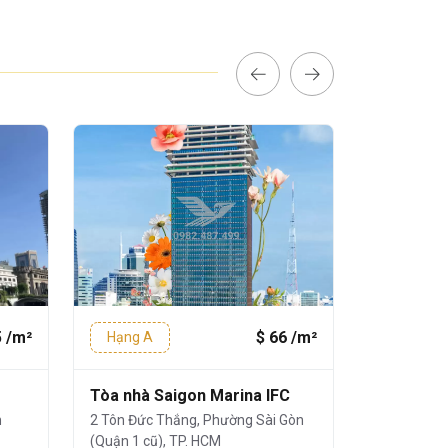
5 /m²
$ 66 /m²
Hạng A
Hạng A
Tòa nhà Saigon Marina IFC
Vincom C
n
2 Tôn Đức Thắng, Phường Sài Gòn
72 Lê Thán
(Quận 1 cũ), TP. HCM
(Quận 1 cũ)