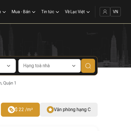
VN
n
Mua - Bán
Tin tức
Về Lạc Việt
n, Quận 1
1
$ 22 /m²
Văn phòng hạng C