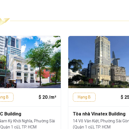
nhà
y dựng theo tiêu chuẩn
văn phòng hạng
chuyên nghiệp, thân thiện và tối ưu cho
ế mở, dễ dàng chia nhỏ diện tích, phù hợp
 nhau:
ng máy
²
50m² – 100m²
– 200m²
– 300m²
– 380m²
$ 20 /m²
$ 2
ng B
Hạng B
C Building
Tòa nhà Vinatex Building
 tầng
Nam Kỳ Khởi Nghĩa, Phường Sài
14 Võ Văn Kiệt, Phường Sài Gò
(Quận 1 cũ), TP. HCM
(Quận 1 cũ), TP. HCM