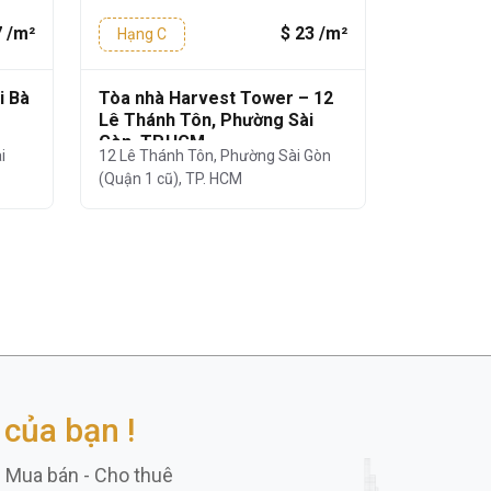
7 /m²
$ 23 /m²
Hạng C
Hạng C
i Bà
Tòa nhà Harvest Tower – 12
Golden T
Lê Thánh Tôn, Phường Sài
Minh Khai
Gòn, TP.HCM
Quận 1
i
12 Lê Thánh Tôn, Phường Sài Gòn
6 Nguyễn Th
(Quận 1 cũ), TP. HCM
Gòn (Quận 1
của bạn !
h Mua bán - Cho thuê