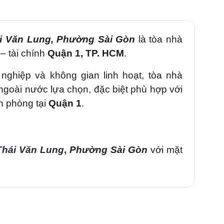
i Văn Lung
, Phường Sài Gòn
là tòa nhà
– tài chính
Quận 1,
TP. HCM
.
n nghiệp và không gian linh hoạt, tòa nhà
 ngoài nước
lựa chọn, đặc biệt phù hợp với
n phòng tại
Quận 1
.
Thái Văn Lung
,
Phường Sài Gòn
với mặt
trọng Pasteur, cắt ngang các tuyến phố lớn
, Võ Văn Kiệt
.
i nhanh chóng đến
Quận 3, Quận 4, Bình
ức
. Đây là trục đường thương mại tập trung