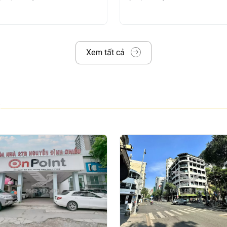
i Gòn
không chỉ nổi bật với vị trí và thiết kế
Xem tất cả
hống tiện ích – dịch vụ đầy đủ, đáp ứng
hiệp:
camera và đội ngũ bảo vệ 24/7
tiện cho xe máy
eo chu kỳ
rợ khách hàng nhanh chóng và hiệu quả
o
n có
ngân hàng
BIDV
,
Ngân hàng Việt Á
,