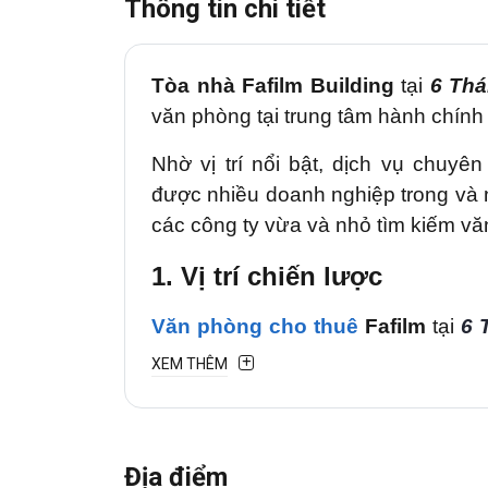
Thông tin chi tiết
Tòa nhà
Fafilm
Building
tại
6 Thá
văn phòng tại trung tâm hành chính 
Nhờ vị trí nổi bật, dịch vụ chuyê
được nhiều
doanh nghiệp trong và
các
công ty vừa và nhỏ
tìm kiếm vă
1
. Vị trí chiến lược
Văn
phòn
g
cho thuê
Fafilm
tại
6 
tiền nằm trên trục giao thông quan 
XEM THÊM
như
Tôn Đức Thắng
, Nguyễn Huệ
Tòa nhà sở hữu khả năng kết nố
Thạnh, Phú Nhuận và TP. Thủ Đ
Địa điểm