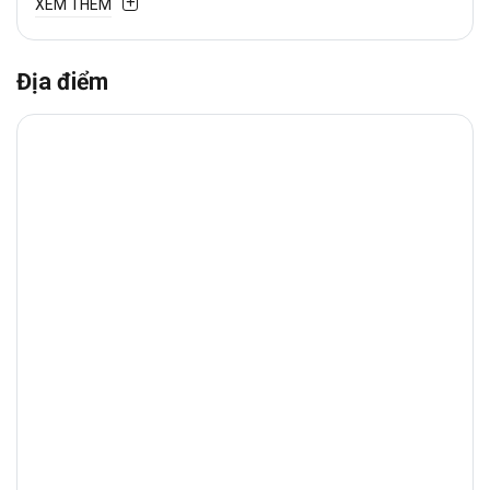
XEM THÊM
Địa điểm
1. Vị trí chiến lược
Văn phòng cho thuê
Green+
tại
73-75
Trần Trọng Cung,
Phường Tân Thuận
–
tuyến đường trung tâm kết nối
Quận 7
với
các khu vực lân cận như
Quận 4, Quận
8
, Nhà Bè
,..
.