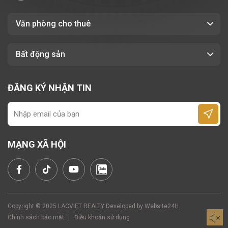
hiệu quả.
Văn phòng cho thuê
Bất động sản
ĐĂNG KÝ NHẬN TIN
MẠNG XÃ HỘI
3. Tiện ích và dịch vụ
Copyright © 2025 LACVIET REALTY Developed by
Website24H
.
Tiện ích Green+
Office, 73-75
Trần Trọng
Chính sách bảo mật
Điều khoản sử dụng
Cung
không chỉ nổi bật với vị trí và thiết kế