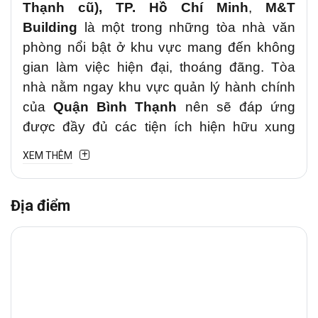
Thạnh cũ), TP. Hồ Chí Minh
,
M&T
Building
là một trong những tòa nhà văn
phòng nổi bật ở khu vực mang đến không
gian làm việc hiện đại, thoáng đãng. Tòa
nhà nằm ngay khu vực quản lý hành chính
của
Quận Bình Thạnh
nên sẽ đáp ứng
được đầy đủ các tiện ích hiện hữu xung
quanh.
XEM THÊM
1. Vị trí chiến lược
Địa điểm
Văn phòng cho thuê
M&T
tại
đường
Nguyễn Hữu Cảnh, Phường Thạnh Mỹ
Tây (Quận Bình Thạnh cũ)
là tuyến đường
trung tâm kết nối Quận Bình Thạnh với các
khu vực lân cận như
Quận 1, TP. Thủ
Đức
và
Phú Nhuận
. Đây là trục đường