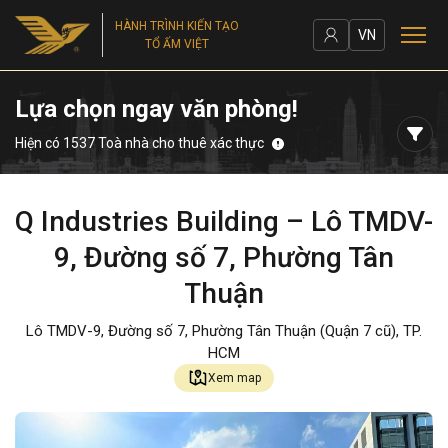
HÀNH TRÌNH KIẾN TẠO
VN
TỔ ẤM VIỆT
Lựa chọn ngay văn phòng!
Hiện có 1537 Toà nhà cho thuê xác thực
Q Industries Building – Lô TMDV-
9, Đường số 7, Phường Tân
Thuận
Lô TMDV-9, Đường số 7, Phường Tân Thuận (Quận 7 cũ), TP.
HCM
Xem map