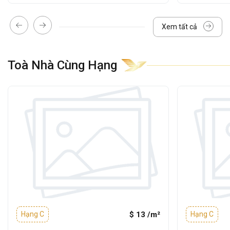
Kết cấu:
1 Trệt - 4 Tầng - 2 Thang máy
Diện tích mỗi sàn:
khoảng 700m²
Xem tất cả
Diện tích cho thuê linh hoạt:
từ 200m² –
400m² – 500m² – 700m²
Toà Nhà Cùng Hạng
Chiều cao trần:
2,7m
Máy phát điện dự phòng:
100% công
suất
Điều hòa:
Âm trần
Mặt ngoài tòa nhà sử dụng kính cách nhiệt,
giúp tận dụng ánh sáng tự nhiên mà vẫn
đảm bảo khả năng cách nhiệt và chống ồn
hiệu quả.
$ 13 /m²
Hạng C
Hạng C