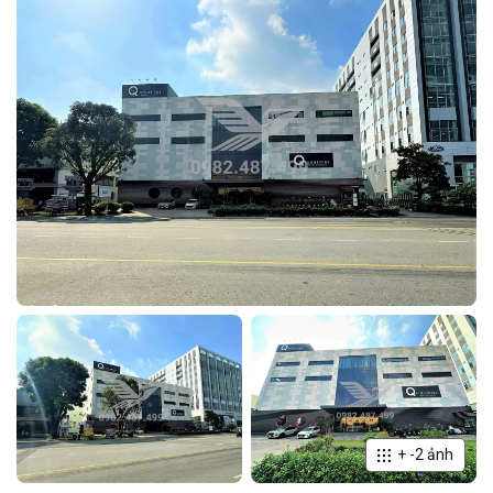
+
-2
ảnh