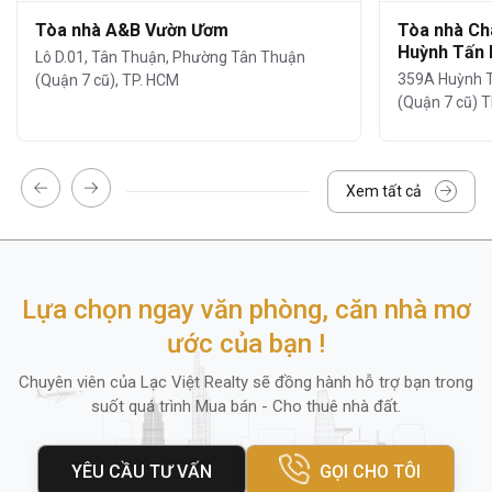
Tòa nhà A&B Vườn Ươm
Tòa nhà Ch
Huỳnh Tấn 
Lô D.01, Tân Thuận, Phường Tân Thuận
359A Huỳnh T
(Quận 7 cũ), TP. HCM
(Quận 7 cũ) T
Xem tất cả
Lựa chọn ngay văn phòng, căn nhà mơ
3. Tiện ích và dịch vụ
ước của bạn !
Tiện ích
Q Industries
Office,
Phường Tân
Chuyên viên của Lạc Việt Realty sẽ đồng hành hỗ trợ bạn trong
Thuận
không chỉ nổi bật với vị trí và thiết kế
suốt quá trình Mua bán - Cho thuê nhà đất.
mà còn được đánh giá cao nhờ hệ thống
tiện ích – dịch vụ đầy đủ, đáp ứng mọi nhu
YÊU CẦU TƯ VẤN
GỌI CHO TÔI