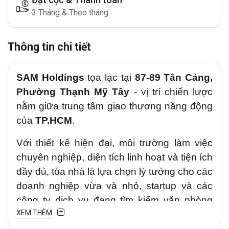
3 Tháng & Theo tháng
Thông tin chi tiết
SAM Holdings
tọa lạc tại
87-89 Tân Cảng,
Phường Thạnh Mỹ Tây
- vị trí chiến lược
nằm giữa trung tâm giao thương năng động
của
TP.HCM
.
Với thiết kế hiện đại, môi trường làm việc
chuyên nghiệp, diện tích linh hoạt và tiện ích
đầy đủ, tòa nhà là lựa chọn lý tưởng cho các
doanh nghiệp vừa và nhỏ, startup và các
công ty dịch vụ đang tìm kiếm văn phòng
XEM THÊM
chất lượng, thuận tiện và tối ưu chi phí.