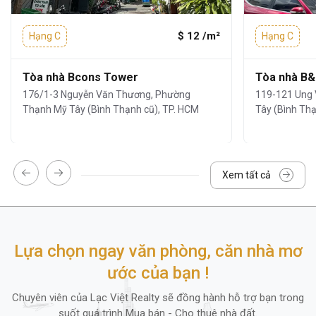
$ 12 /m²
Hạng C
Hạng C
Tòa nhà Bcons Tower
Tòa nhà B
176/1-3 Nguyễn Văn Thương, Phường
119-121 Ung
Thạnh Mỹ Tây (Bình Thạnh cũ), TP. HCM
Tây (Bình Thạ
Xem tất cả
Tiện ích và Dịch vụ
Tòa nhà được trang bị đầy đủ tiện ích và
Lựa chọn ngay văn phòng, căn nhà mơ
dịch vụ cơ bản của một văn phòng chuyên
ước của bạn !
nghiệp, đảm bảo doanh nghiệp có thể vận
hành ổn định và an toàn mỗi ngày.
Chuyên viên của Lạc Việt Realty sẽ đồng hành hỗ trợ bạn trong
suốt quá trình Mua bán - Cho thuê nhà đất.