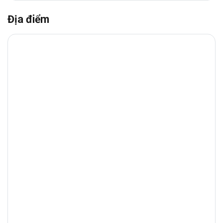
Nhờ sở hữu vị trí nổi bật trên trục
Tân Cảng
Địa điểm
và khả năng kết nối nhanh đến
Quận 1,
Thủ
Đức
,
SAM Holdings
đáp ứng tốt nhu cầu
vận hành của các doanh nghiệp cần sự
thuận tiện trong di chuyển và giao thương.