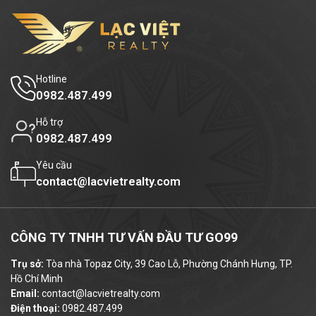
110m²
Diện tích trung bình:
Giá thuê tham khảo:
từ
12
USD /m²/tháng
Các chi phí khác như: tiền điện, phỉ gửi xe,
Hotline
0982.487.499
phí làm việc ngoài giờ,... được tính theo quy
định riêng, đảm bảo minh bạch và cạnh
Hỗ trợ
tranh.
0982.487.499
5. Ưu điểm khi chọn
Sky
Yêu cầu
contact@lacvietrealty.com
Diamond Building
làm trụ sở
doanh nghiệp
CÔNG TY TNHH TƯ VẤN ĐẦU TƯ GO99
Vị trí trung tâm Quận 3
– giao thông
Trụ sở:
Tòa nhà Topaz City, 39 Cao Lỗ, Phường Chánh Hưng, TP.
thuận tiện, dễ kết nối với các khu vực
Hồ Chí Minh
khác.
Email:
contact@lacvietrealty.com
Điện thoại:
0982.487.499
Không gian làm việc yên tĩnh, chuyên