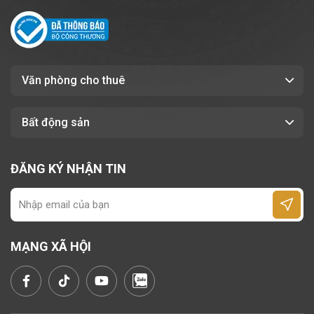
nghiệp
, thích hợp cho doanh nghiệp sáng
tạo, dịch vụ và công nghệ.
Cơ sở vật chất hiện đại, quản lý tòa
nhà chuyên nghiệp.
Văn phòng cho thuê
Giá thuê cạnh tranh
so với mặt bằng
Bất động sản
chung khu vực trung tâm.
Tiện ích nội – ngoại khu đầy đủ
, đáp
ứng nhu cầu làm việc và tiếp khách.
ĐĂNG KÝ NHẬN TIN
Nhờ những ưu thế đó, tòa nhà
107F Trương
Định
là lựa chọn hoàn hảo cho doanh
MẠNG XÃ HỘI
nghiệp muốn đặt văn phòng tại
trung tâm
TP.HCM
mà vẫn tối ưu chi phí vận hành.
6. Kết luận