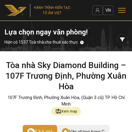
HÀNH TRÌNH KIẾN TẠO
VN
TỔ ẤM VIỆT
Lựa chọn ngay văn phòng!
Hiện có 1537 Toà nhà cho thuê xác thực
Tòa nhà Sky Diamond Building –
107F Trương Định, Phường Xuân
Hòa
107F Trương Định, Phường Xuân Hòa, (Quận 3 cũ) TP. Hồ Chí
Minh
Xem map
$ 9.5 /m²
Văn phòng hạng C