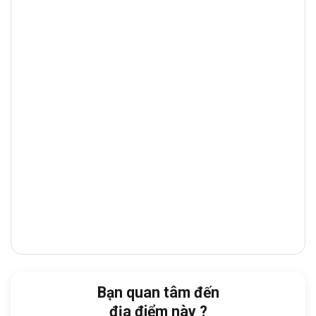
Phủ
với các khu vực lân cận như
Quận 1,
Bình Thạnh.
Đây là trục đường thương mại
– tài chính sầm uất, tập trung nhiều
ngân
hàng, showroom, tòa nhà văn phòng và
nhà hàng cao cấp
, giúp doanh nghiệp
thuận tiện giao dịch và tiếp đón đối tác.
Từ tòa nhà, doanh nghiệp dễ dàng di
chuyển đến:
Cách
THPT Nguyễn Thị Minh Khai
:
chỉ
2 phút đi bộ
Cách Tổng LSQ Liên bang Nga:
5 phút
Cách Bệnh viện Da liễu TPHCM:
5 phút
Cách
Trường THPT Marie Curie:
10 phút
Bạn quan tâm đến
Cách
Bảo tàng Chứng tích Chiến tranh:
địa điểm này ?