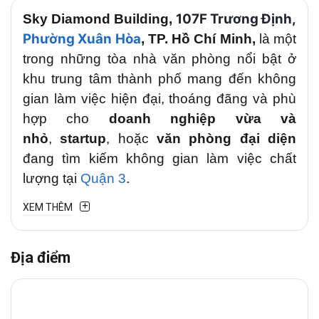
107F Trương Định,
Sky Diamond Building
,
Phường Xuân Hòa
, TP. Hồ Chí Minh,
là một
trong những tòa nhà văn phòng nổi bật ở
khu trung tâm thành phố mang đến không
gian làm việc hiện đại, thoáng đãng và phù
hợp cho
doanh nghiệp vừa và
nhỏ
,
startup
, hoặc
văn phòng đại diện
đang tìm kiếm không gian làm việc chất
lượng tại
Quận 3
.
XEM THÊM
1. Vị trí chiến lược
Văn phòng cho thuê
Sky Diamond
Địa điểm
Building
tại
107F Trương Định,
Phường
Xuân Hòa
gần các tuyến đường lớn như
V
õ
Thị Sáu, Nguyễn Thị Minh Khai, Điện Biên