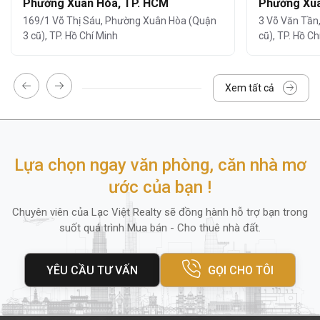
Phường Xuân Hòa, TP. HCM
Phường Xuâ
Hệ thống thang máy tốc độ cao
169/1 Võ Thị Sáu, Phường Xuân Hòa (Quận
3 Võ Văn Tần
3 cũ), TP. Hồ Chí Minh
cũ), TP. Hồ Ch
Ngoài ra, trong bán kính
100m
quanh tòa
nhà còn có
ngân hàng AgriBank,
Xem tất cả
Vietbank, cửa hàng tiện lợi, nhà hàng và
trung tâm thể dục
mang lại sự tiện lợi tối đa
cho nhân viên và khách hàng đến giao dịch.
Lựa chọn ngay văn phòng, căn nhà mơ
4. Diện tích thuê và giá thuê
ước của bạn !
Sky Diamond Building
cung cấp nhiều lựa
Chuyên viên của Lạc Việt Realty sẽ đồng hành hỗ trợ bạn trong
chọn diện tích thuê linh hoạt phù hợp với mọi
suốt quá trình Mua bán - Cho thuê nhà đất.
loại hình doanh nghiệp
vừa và
nhỏ
,
startup
hoặc
văn phòng đại diện:
YÊU CẦU TƯ VẤN
GỌI CHO TÔI
110m²
Diện tích nhỏ:
(phù hợp văn phòng
startup)