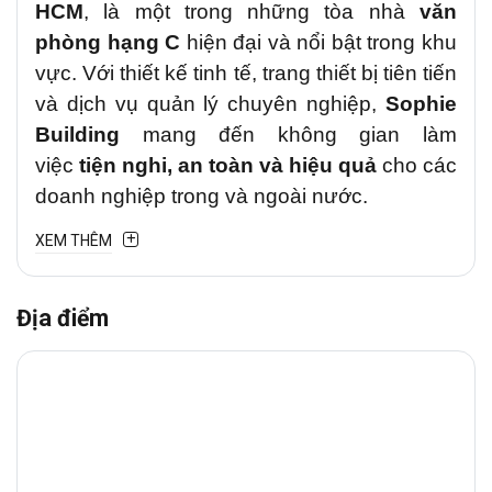
HCM
, là một trong những tòa nhà
văn
phòng hạng C
hiện đại và nổi bật trong khu
vực.
Với thiết kế tinh tế, trang thiết bị tiên tiến
và dịch vụ quản lý chuyên nghiệp,
Sophie
Building
mang đến không gian làm
việc
tiện nghi, an toàn và hiệu quả
cho các
doanh nghiệp trong và ngoài nước.
XEM THÊM
1. Vị trí chiến lược
Tòa nhà
Sophie
tọa lạc trên
đường Đỗ
Địa điểm
Xuân Hợp
– tuyến đường giao thương quan
trọng của
Quận 9, TP. Thủ Đức.
Cung
đường nối dài từ xa lộ Hà Nội đến nút giao
cao tốc Long Thành Dầu Giây và điểm cuối
là đường Nguyễn Duy Trinh Quận 2.