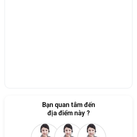
Trong tương lai khi tuyến đường Đỗ Xuân
Hợp mở rộng cùng cầu Nam Lý sẽ thu hút
lượng lớn cư dân, doanh nghiệp khắp nơi
đổ về.
Các địa điểm tiêu biểu gần tòa nhà:
Đại học Văn Hóa TP.HCM - Cơ sở 2:
1
phút đi bộ
UBND phường Phước Long B
: 1 phút
Sân bóng đá cỏ nhân tạo Phù Đổng
: 1
phút
Chợ Phước Bình – Đại lộ 2
: 3 phút
Bạn quan tâm đến
địa điểm này ?
Trường THPT Phước Long
: 4 phút
Khu vực xung quanh tập trung nhiều
ngân