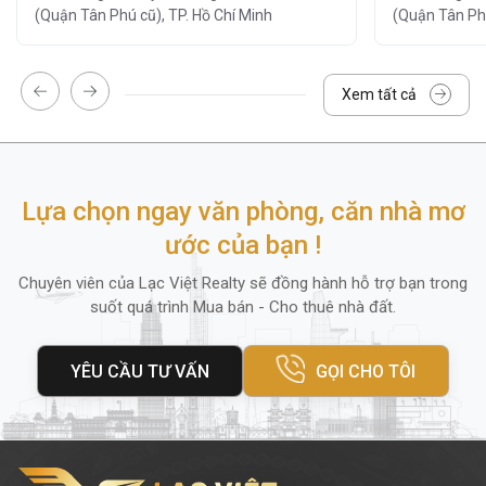
(Quận Tân Phú cũ), TP. Hồ Chí Minh
(Quận Tân Phú
Khu vực lễ tân và bảo vệ 24/7:
đảm bảo
an ninh tuyệt đối.
Đỗ xe tại tầng hầm:
rộng rãi, thuận tiện
Xem tất cả
cho xe máy.
Hệ thống camera giám sát 24/7
Dịch vụ vệ sinh, bảo trì định kỳ
Lựa chọn ngay văn phòng, căn nhà mơ
Hệ thống thang máy tốc độ cao (2
ước của bạn !
thang)
Chuyên viên của Lạc Việt Realty sẽ đồng hành hỗ trợ bạn trong
Hệ thống thang bộ
suốt quá trình Mua bán - Cho thuê nhà đất.
Ngoài ra, quanh tòa nhà còn có
ngân hàng,
YÊU CẦU TƯ VẤN
GỌI CHO TÔI
cửa hàng tiện lợi, nhà hàng
và
trung tâm
thể dục
, mang lại sự tiện lợi tối đa cho nhân
viên và khách hàng đến giao dịch.