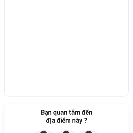
mại – tài chính sầm uất, tập trung nhiều
ngân hàng, showroom, tòa nhà văn
phòng
và
nhà hàng cao cấp
, giúp doanh
nghiệp thuận tiện giao dịch và tiếp đón đối
tác.
Từ tòa nhà, doanh nghiệp dễ dàng di
chuyển đến:
Aeon Mall Tân Phú:
6 phút
Chi Cục Thuế Quận Tân Phú:
12 phút
Uỷ ban Nhân dân Quận Tân Phú:
16
phút
Bạn quan tâm đến
Công an Quận Tân Phú:
16 phút
địa điểm này ?
Bệnh viện Quận Tân Phú:
19 phút