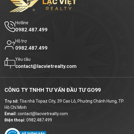
4. Diện tích thuê và giá thuê
Tani Office
cung cấp nhiều lựa chọn
diện
Hotline
tích thuê linh hoạt
phù hợp với mọi loại
0982.487.499
hình doanh nghiệp
vừa và nhỏ
,
startup
Hỗ trợ
hoặc
văn phòng đại diện
:
0982.487.499
Diện tích nhỏ:
25m² – 50m²
(phù hợp văn
Yêu cầu
contact@lacvietrealty.com
phòng startup)
Diện tích trung bình:
115m² – 245m² –
450m²
CÔNG TY TNHH TƯ VẤN ĐẦU TƯ GO99
Nguyên sàn:
500m²
(phù hợp công ty
Trụ sở:
Tòa nhà Topaz City, 39 Cao Lỗ, Phường Chánh Hưng, TP.
quy mô lớn)
Hồ Chí Minh
Email:
contact@lacvietrealty.com
Điện thoại:
0982.487.499
Giá thuê tham khảo:
từ
11 – 13 USD
/m²/tháng
, đã bao gồm
phí quản lý và dịch