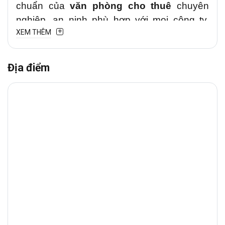
chuẩn của
văn phòng cho thuê
chuyên
nghiệp, an ninh phù hợp với mọi công ty,
XEM THÊM
doanh nghiệp trong và ngoài nước khi thuê
văn phòng tại đây.
Địa điểm
1. VỊ TRÍ TÒA NHÀ