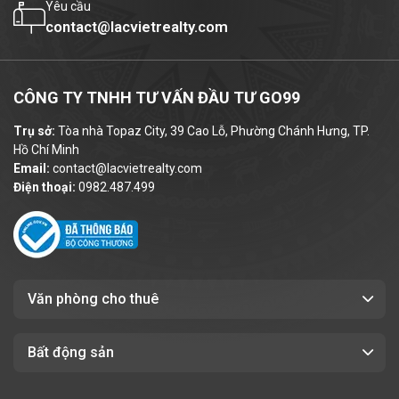
Yêu cầu
hàng giao dịch, gặp gỡ.
contact@lacvietrealty.com
4. DIỆN TÍCH VÀ GIÁ THUÊ
CÔNG TY TNHH TƯ VẤN ĐẦU TƯ GO99
Với việc được
cung cấp nhiều lựa chọn diện
tích thuê linh hoạt,
The Address Nam Kỳ
Trụ sở:
Tòa nhà Topaz City, 39 Cao Lỗ, Phường Chánh Hưng, TP.
Hồ Chí Minh
Khởi Nghĩa
phù hợp với mọi loại hình
Email:
contact@lacvietrealty.com
doanh nghiệp vừa và nhỏ, startup hoặc văn
Điện thoại:
0982.487.499
phòng đại diện:
Diện tích cho thuê
:
70 - 130 - 191
m² (phù
hợp văn phòng startup)
Nguyên sàn
: 191m²
Văn phòng cho thuê
Giá thuê tham khảo
: từ
Bất động sản
29 USD/m²/tháng
(chưa bao gồm phí
quản lý và 10% VAT).