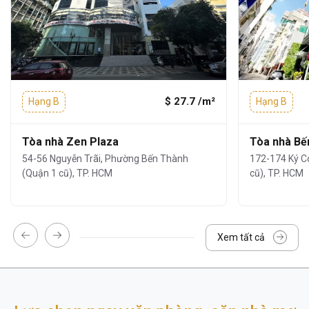
$ 27.7 /m²
Hạng B
Hạng B
Tòa nhà Zen Plaza
Tòa nhà Bế
54-56 Nguyễn Trãi, Phường Bến Thành
172-174 Ký C
(Quận 1 cũ), TP. HCM
cũ), TP. HCM
3. TIỆN ÍCH VÀ DỊCH VỤ
Cao ốc The Address
được đánh giá cao
Xem tất cả
không chỉ nhờ vị trí và thiết kế mà còn bởi hệ
thống tiện ích – dịch vụ đầy đủ, đảm bảo
môi trường làm việc chuyên nghiệp: