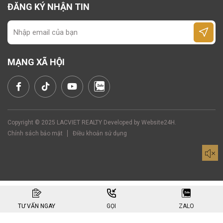
Các chi phí khác như
: tiền điện, phí gửi
ĐĂNG KÝ NHẬN TIN
xe, phí làm việc ngoài giờ,... được tính
theo quy định riêng, đảm bảo minh bạch
và cạnh tranh.
MẠNG XÃ HỘI
Copyright © 2025 LACVIET REALTY Developed by
Website24H
.
Chính sách bảo mật
Điều khoản sử dụng
TƯ VẤN NGAY
GỌI
ZALO