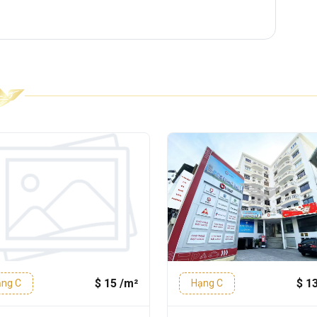
nhà
ầu tư và xây dựng theo tiêu chuẩn
văn
n làm việc chuyên nghiệp, thân thiện và tối
kế thông thoáng, dễ dàng phân chia diện
ó quy mô khác nhau:
g
-
2 Thang máy
 100
-
250 m²
$ 15 /m²
$ 1
ng C
Hạng C