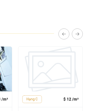
3 /m²
$ 12 /m²
Hạng C
Hạng C