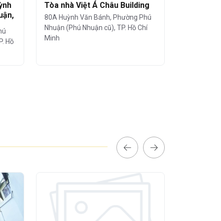
ỳnh
Tòa nhà Việt Á Châu Building
Tòa nhà 
uận,
Việt Nam
80A Huỳnh Văn Bánh, Phường Phú
229 Hoàng 
Nhuận (Phú Nhuận cũ), TP. Hồ Chí
hú
Nhuận (Phú 
Minh
P. Hồ
Minh