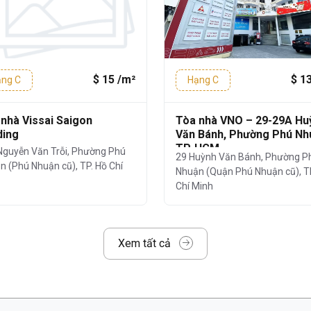
h tòa nhà còn có các ngân hàng lớn
DV, cùng nhiều cửa hàng tiện lợi, nhà
 lại sự tiện lợi tối đa cho nhân viên và
$ 15 /m²
$ 1
ng C
Hạng C
ê
nhà Vissai Saigon
Tòa nhà VNO – 29-29A Hu
ding
Văn Bánh, Phường Phú Nh
họn diện tích thuê linh hoạt phù hợp với
TP. HCM
Nguyễn Văn Trỗi, Phường Phú
29 Huỳnh Văn Bánh, Phường P
nhỏ, startup hoặc văn phòng đại diện.
n (Phú Nhuận cũ), TP. Hồ Chí
Nhuận (Quận Phú Nhuận cũ), T
Chí Minh
ho startup, công ty ít nhân sự)
o công ty quy mô lớn)
Xem tất cả
USD /m²/tháng, đã bao gồm phí quản lý và