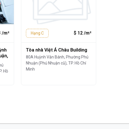
3 /m²
$ 12 /m²
Hạng C
Hạng C
ỳnh
Tòa nhà Việt Á Châu Building
Tòa nhà 
uận,
Việt Nam
80A Huỳnh Văn Bánh, Phường Phú
229 Hoàng 
Nhuận (Phú Nhuận cũ), TP. Hồ Chí
hú
Nhuận (Phú 
Minh
P. Hồ
Minh