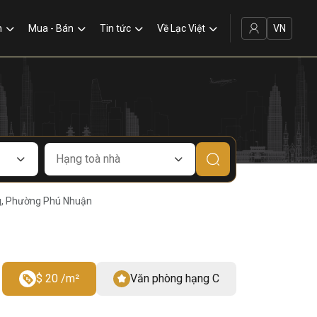
VN
n
Mua - Bán
Tin tức
Về Lạc Việt
g, Phường Phú Nhuận
$ 20 /m²
Văn phòng hạng C