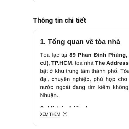
Thông tin chi tiết
1. Tổng quan về tòa nhà
Tọa lạc tại
89 Phan Đình Phùng
cũ), TP.HCM
, tòa nhà
The Address
bật ở khu trung tâm thành phố. Tò
đại, chuyên nghiệp, phù hợp cho
nước ngoài đang tìm kiếm không 
Nhuận.
2. Vị trí chiến lược
XEM THÊM
Văn phòng cho thuê
The Addre