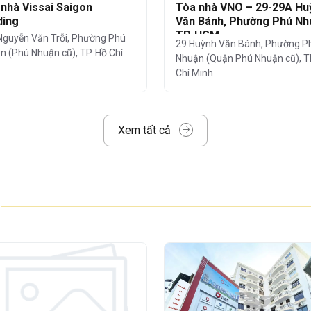
nhà Vissai Saigon
Tòa nhà VNO – 29-29A Hu
ding
Văn Bánh, Phường Phú Nh
TP. HCM
Nguyễn Văn Trỗi, Phường Phú
phản quang cao cấp
, giúp tận dụng ánh
29 Huỳnh Văn Bánh, Phường P
n (Phú Nhuận cũ), TP. Hồ Chí
Nhuận (Quận Phú Nhuận cũ), T
năng cách nhiệt và chống ồn hiệu quả.
Chí Minh
ng chỉ nổi bật với vị trí và thiết kế mà còn
Xem tất cả
ện ích – dịch vụ đầy đủ, đáp ứng mọi nhu
ảo vệ 24/7:
đảm bảo an ninh tuyệt đối
uận tiện cho cả ô tô và xe máy