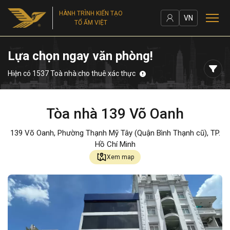
HÀNH TRÌNH KIẾN TẠO
VN
TỔ ẤM VIỆT
Lựa chọn ngay văn phòng!
Hiện có 1537 Toà nhà cho thuê xác thực
Tòa nhà 139 Võ Oanh
139 Võ Oanh, Phường Thạnh Mỹ Tây (Quận Bình Thạnh cũ), TP.
Hồ Chí Minh
Xem map