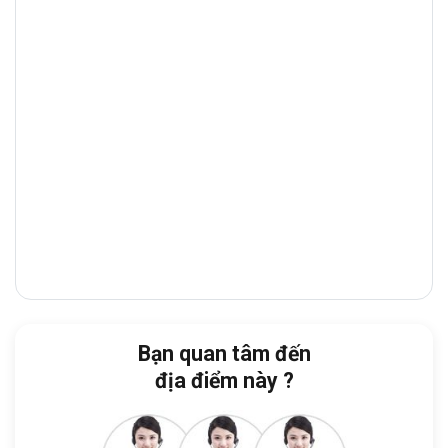
đường Võ Oanh (D3 cũ), Phường Thạnh
Mỹ Tây (Quận Bình Thạnh cũ)
nằm gần
ngã tư Hàng Xanh và cầu Sài Gòn. Với vị trí
địa lý thuận lợi nằm tại trung tâm quận Bình
Thạnh, từ
văn phòng 139
có thể nhanh
chóng di chuyển sang các quận khác như
Quận 1, Phú Nhuận, Thành phố Thủ Đức
.
Từ tòa nhà, doanh nghiệp dễ dàng di
chuyển đến:
Trường Đại Học Giao Thông Vận Tải
TP.HCM – Cơ sở 1:
1 phút
Bạn quan tâm đến
HUTECH – Đại học Công nghệ TP.HCM
địa điểm này ?
(Sai Gon Campus):
1 phút
UBND Phường 25 Quận Bình Thạnh