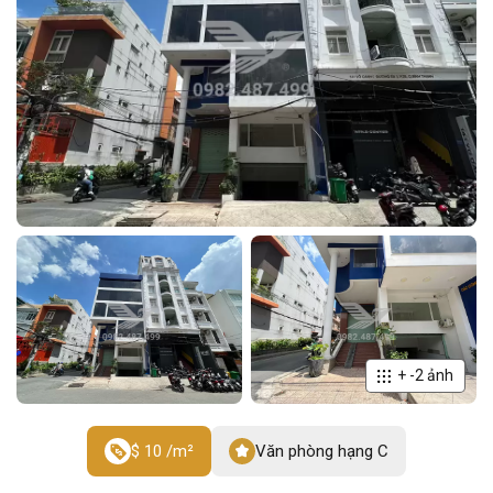
+
-2
ảnh
$ 10 /m²
Văn phòng hạng C