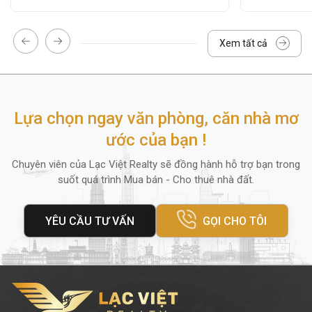
cho việc giữ xe.
Hệ thống camera giám sát 24/7
Xem tất cả
Dịch vụ vệ sinh, bảo trì định kỳ
Hệ thống thang máy tốc độ cao (1
thang)
Lựa chọn ngay văn phòng, căn nhà mơ
Hệ thống thang bộ
ước của bạn !
Chuyên viên của Lạc Việt Realty sẽ đồng hành hỗ trợ bạn trong
Ngoài ra, quanh tòa nhà còn có
ngân hàng,
suốt quá trình Mua bán - Cho thuê nhà đất.
cửa hàng tiện lợi, nhà hàng
và
trung tâm
thương mại
, mang lại sự tiện lợi tối đa cho
YÊU CẦU TƯ VẤN
GỌI CHO TÔI
nhân viên và khách hàng đến giao dịch.
4. Diện tích thuê và giá thuê
Tòa nhà Võ Oanh
cung cấp nhiều lựa chọn
diện tích thuê linh hoạt
phù hợp với mọi