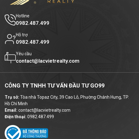
loại hình doanh nghiệp
vừa và nhỏ
,
startup
Hotline
hoặc
văn phòng đại diện
:
0982.487.499
Diện tích nhỏ:
50m² – 100m²
(phù hợp
Hỗ trợ
văn phòng startup)
0982.487.499
Nguyên sàn:
150m²
Yêu cầu
contact@lacvietrealty.com
Giá thuê tham khảo:
từ
12 – 14 USD
/m²/tháng
, đã bao gồm
phí quản lý và dịch
vụ cơ bản
. Các chi phí khác như: tiền điện,
CÔNG TY TNHH TƯ VẤN ĐẦU TƯ GO99
phí gửi xe, phí làm việc ngoài giờ,... được
Trụ sở:
Tòa nhà Topaz City, 39 Cao Lỗ, Phường Chánh Hưng, TP.
tính theo quy định riêng, đảm bảo minh bạch
Hồ Chí Minh
Email:
contact@lacvietrealty.com
và cạnh tranh.
Điện thoại:
0982.487.499
5. Ưu điểm khi chọn văn phòng
139 Võ Oanh làm trụ sở doanh