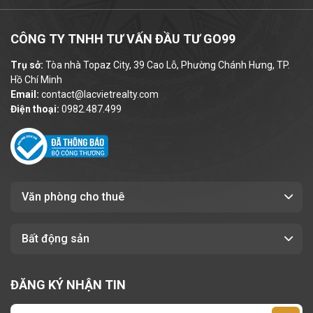
tính theo quy định riêng, đảm bảo minh bạch
và cạnh tranh.
CÔNG TY TNHH TƯ VẤN ĐẦU TƯ GO99
Trụ sở:
Tòa nhà Topaz City, 39 Cao Lỗ, Phường Chánh Hưng, TP.
5. Ưu điểm khi chọn văn phòng
Hồ Chí Minh
17-19 Trường Sơn làm trụ sở
Email:
contact@lacvietrealty.com
Điện thoại:
0982.487.499
doanh nghiệp
Nhờ những ưu thế đó, tòa nhà
17-19
Trường Sơn
là lựa chọn hoàn hảo cho
doanh nghiệp muốn đặt văn phòng tại
TP.
Văn phòng cho thuê
HCM
mà vẫn tối ưu chi phí vận hành.
Vị trí mặt tiền đường lớn
– giao thông
Bất động sản
thuận tiện, dễ dàng nhận diện thương
hiệu.
ĐĂNG KÝ NHẬN TIN
Không gian làm việc
yên tĩnh, chuyên