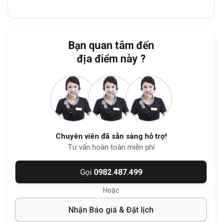
CT Plaza:
3 phút
Công viên Hoàng Văn Thụ:
4 phút
Bạn quan tâm đến
Sân vận động Quân khu 7:
5 phút
địa điểm này ?
Sân bay Tân Sơn Nhất:
6 phút
Đặc biệt, tòa nhà nằm ngay khu vực
Phường Tân Sơn Nhất
(Quận Tân Bình
cũ), nơi tập trung dày đặc các công ty
logistics, vận tải và dịch vụ hàng không.
Chuyên viên đã sẵn sàng hỗ trợ!
Tư vấn hoàn toàn miễn phí
2. Quy mô và thiết kế tòa nhà
Gọi
0982.487.499
Văn phòng 17-19 Trường Sơn
được đầu
Hoặc
tư và xây dựng theo tiêu chuẩn
văn phòng
Nhận Báo giá & Đặt lịch
hạng C
, mang lại không gian làm việc