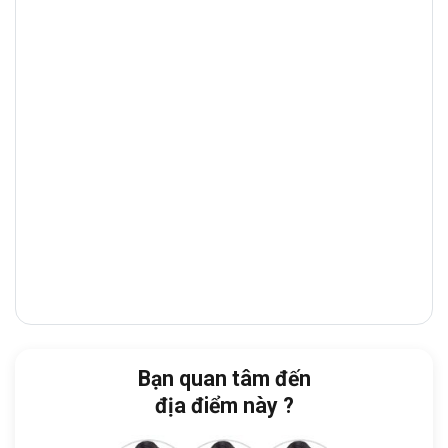
Thăng Long, phường Tân Sơn Nhất
là tuyến
đường trung tâm kết nối
Quận Tân Bình
với các
khu vực lân cận như
Quận Phú Nhuận, Quận
Gò Vấp và Quận Tân Phú
. Đây là trục đường
thương mại – tài chính sầm uất, tập trung nhiều
ngân hàng, showroom, tòa nhà văn phòng
và nhà hàng cao cấp
, giúp doanh nghiệp
thuận tiện giao dịch và tiếp đón đối tác.
Từ
tòa nhà GBC
, doanh nghiệp dễ dàng di
chuyển đến:
Công viên Hoàng Văn Thụ:
3 phút
Nhà hát Quân Đội:
4 phút
Bạn quan tâm đến
Trung tâm hội nghị tiệc cưới Grand
địa điểm này ?
Palace:
4 phút