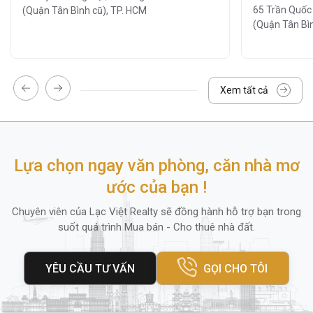
65 Trần Quốc
(Quận Tân Bình cũ), TP. HCM
Hệ thống thang máy tốc độ cao
(Quận Tân Bìn
Ngoài ra, quanh tòa nhà còn có
ngân hàng,
cửa hàng tiện lợi, nhà hàng và trung tâm thể
dục
, mang lại sự tiện lợi tối đa cho nhân viên
Xem tất cả
và khách hàng đến giao dịch.
5. Diện tích thuê và giá thuê
Lựa chọn ngay văn phòng, căn nhà mơ
GBC Tower
cung cấp nhiều lựa chọn diện tích
ước của bạn !
thuê linh hoạt phù hợp với mọi loại hình doanh
nghiệp
vừa và nhỏ
,
startup
hoặc
văn phòng
Chuyên viên của Lạc Việt Realty sẽ đồng hành hỗ trợ bạn trong
suốt quá trình Mua bán - Cho thuê nhà đất.
đại diện
:
Diện tích nhỏ:
20m²
(phù hợp văn phòng
YÊU CẦU TƯ VẤN
GỌI CHO TÔI
startup)
Nguyên sàn:
100m²
(phù hợp công ty quy