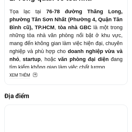
Tọa lạc tại
76-78
đường Thăng Long,
phường Tân Sơn Nhất (Phường 4, Quận Tân
Bình cũ), TP.HCM
,
tòa nhà GBC
là một trong
những tòa nhà văn phòng nổi bật ở khu vực,
mang đến không gian làm việc hiện đại, chuyên
nghiệp và phù hợp cho
doanh nghiệp vừa và
nhỏ
,
startup
, hoặc
văn phòng đại diện
đang
tìm kiếm không gian làm việc chất lượng.
XEM THÊM
Tòa nhà được trang bị các thiết bị tiên tiến, hiện
đại, đáp ứng đủ các tiêu chuẩn của
văn phòng
Địa điểm
cho thuê
chuyên nghiệp, an ninh, phù hợp với
mọi công ty, doanh nghiệp trong và ngoài nước.
2. Vị trí chiến lược
Văn phòng cho thuê
GBC
tại
76-78
đường