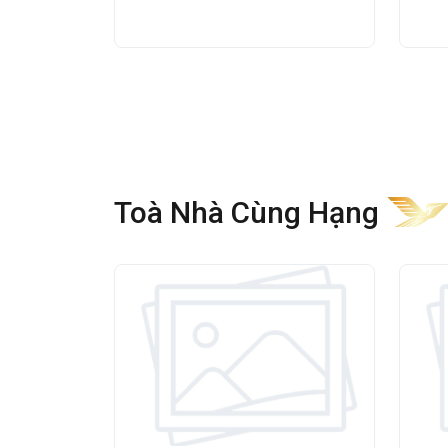
Quy mô và thiết kế tòa nhà
Cao ốc Zeta 223
được đầu tư và x
C
, mang lại không gian làm việc rộ
nghiệp.
Thông tin chi tiết:
Toà Nhà Cùng Hạng
Không gian bên trong được thiết k
cho các văn phòng có quy mô khác
Kết cấu:
2 Hầm – 1 Trệt (sảnh lễ
Diện tích mỗi sàn:
khoảng 280m
Tổng diện tích cho thuê:
khoản
Diện tích cho thuê linh hoạt:
từ 
Chiều cao trần:
2,6 – 2,7m