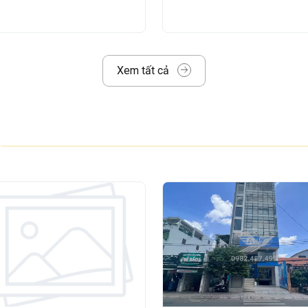
ây dựng theo tiêu chuẩn
văn phòng hạng
Xem tất cả
ng rãi, chuyên nghiệp và tối ưu cho doanh
ế mở, dễ dàng chia nhỏ diện tích, phù hợp
 nhau:
 tân) – 1 Lửng – 6 Tầng – 2 Thang máy
²
g 1.960m²
130m² – 150m² – 280m²