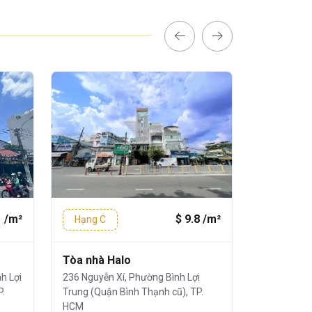
1 /m²
$ 9.8 /m²
Hạng C
Hạng C
Tòa nhà Halo
GMG Meg
Nguyễn V
h Lợi
236 Nguyễn Xí, Phường Bình Lợi
Lợi Trung
P.
Trung (Quận Bình Thạnh cũ), TP.
183C Nguyễ
Minh
HCM
Lợi Trung (