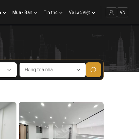
VN
n
Mua - Bán
Tin tức
Về Lạc Việt