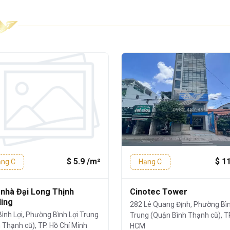
ung tâm
quận Bình Thạnh
, từ tòa nhà có thể
quận khác như
Quận Phú Nhuận, Gò Vấp,
di chuyển đến:
m Bình Thạnh:
1 phút
phút
t
ạnh (cũ):
3 phút
$ 5.9 /m²
$ 1
ng C
Hạng C
phút
nhà Đại Long Thịnh
Cinotec Tower
vực
Phường Bình Lợi Trung
(Quận Bình
ding
282 Lê Quang Định, Phường Bìn
t triển nhanh chóng với nhiều trung tâm
ình Lợi, Phường Bình Lợi Trung
Trung (Quận Bình Thạnh cũ), T
 Thạnh cũ), TP. Hồ Chí Minh
HCM