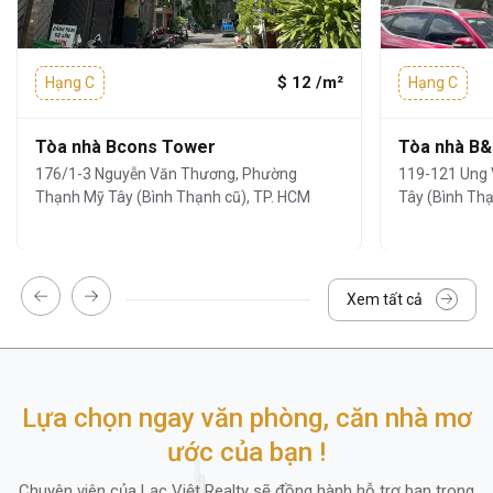
hợp cho các văn phòng có quy mô khác
nhau:
$ 12 /m²
Hạng C
Hạng C
Kết cấu:
1 Hầm - 1 Trệt - 5 Tầng – 1
Thang máy
Tòa nhà Bcons Tower
Tòa nhà B
Diện tích mỗi sàn:
150 m²
176/1-3 Nguyễn Văn Thương, Phường
119-121 Ung
Thạnh Mỹ Tây (Bình Thạnh cũ), TP. HCM
Tây (Bình Thạ
Diện tích cho thuê linh hoạt:
50 - 100 -
150 m2
Chiều cao trần:
2,6 m
Xem tất cả
Máy phát điện dự phòng:
100% công
suất
Điều hòa:
Âm trần
Lựa chọn ngay văn phòng, căn nhà mơ
Mặt ngoài tòa nhà sử dụng kính phản quang
ước của bạn !
cao cấp, giúp tận dụng ánh sáng tự nhiên
Chuyên viên của Lạc Việt Realty sẽ đồng hành hỗ trợ bạn trong