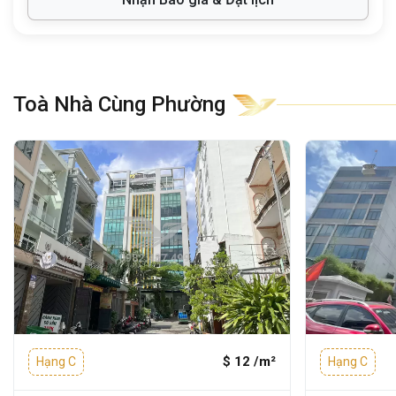
Đây là khu vực phát triển năng động, tập
trung nhiều ngân hàng, showroom, tòa nhà
văn phòng và nhà hàng cao cấp, giúp
doanh nghiệp thuận tiện giao dịch và tiếp
đón đối tác.
Toà Nhà Cùng Phường
Từ tòa nhà, doanh nghiệp dễ dàng di
chuyển đến:
CGV Pearl Plaza
: 3 phút
Chợ Văn Thánh
: 3 phút
Trường Đại học Hutech
:
3 phút
Bệnh viện Đa khoa Quốc tế Vinmec
Central Park
: 5 phút
Tòa nhà The Landmark 81
: 6 phút
$ 12 /m²
Hạng C
Hạng C