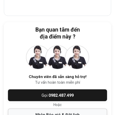
Bạn quan tâm đến
địa điểm này ?
1. Vị trí chiến lược
Văn phòng cho thuê TSA
tọa lạc trên tuyến
Chuyên viên đã sẵn sàng hỗ trợ!
đường
Điện Biên Phủ
, một vị trí chiến lược
Tư vấn hoàn toàn miễn phí
kết nối
quận Bình Thạnh
với các khu vực
Gọi
0982.487.499
lân cận như
Quận 1, Phú Nhuận, TP. Thủ
Đức
.
Hoặc
Nhận Báo giá & Đặt lịch