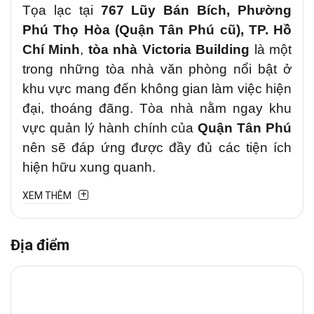
Tọa lạc tại
767 Lũy Bán Bích, Phường
Phú Thọ Hòa (Quận Tân Phú cũ), TP. Hồ
Chí Minh
,
tòa nhà Victoria Building
là một
trong những tòa nhà văn phòng nổi bật ở
khu vực mang đến không gian làm việc hiện
đại, thoáng đãng. Tòa nhà nằm ngay khu
vực quản lý hành chính của
Quận Tân Phú
nên sẽ đáp ứng được đầy đủ các tiện ích
hiện hữu xung quanh.
XEM THÊM
1. Vị trí chiến lược
Văn phòng cho thuê
Victoria Building
tại
Địa điểm
đường Luỹ Bán Bích, Phường Phú Thọ
Hòa (Quận Tân Phú cũ)
là tuyến đường
trung tâm kết nối Quận Tân Phú với các khu
vực lân cận như
Quận Tân Bình, Quận