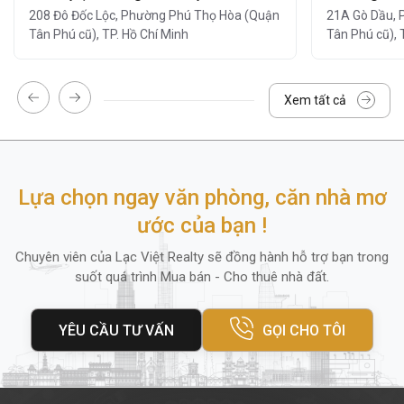
208 Đô Đốc Lộc, Phường Phú Thọ Hòa (Quận
21A Gò Dầu, 
Dịch vụ vệ sinh, bảo trì định kỳ
Tân Phú cũ), TP. Hồ Chí Minh
Tân Phú cũ), 
Hệ thống thang máy tốc độ cao (1
thang)
Xem tất cả
Hệ thống thang bộ
Ngoài ra, quanh tòa nhà còn có
ngân hàng,
cửa hàng tiện lợi, nhà hàng
và
trung tâm
Lựa chọn ngay văn phòng, căn nhà mơ
thể dục
, mang lại sự tiện lợi tối đa cho nhân
ước của bạn !
viên và khách hàng đến giao dịch.
Chuyên viên của Lạc Việt Realty sẽ đồng hành hỗ trợ bạn trong
suốt quá trình Mua bán - Cho thuê nhà đất.
4. Diện tích thuê và giá thuê
Victoria Building
cung cấp nhiều lựa chọn
YÊU CẦU TƯ VẤN
GỌI CHO TÔI
diện tích thuê linh hoạt
phù hợp với mọi
loại hình doanh nghiệp
vừa và nhỏ
,
startup
hoặc
văn phòng đại diện
: