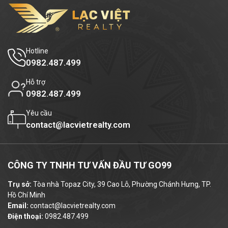
Diện tích nhỏ:
30m² – 50m²
(phù hợp văn
phòng startup)
Hotline
Nguyên sàn:
80m²
0982.487.499
Giá thuê tham khảo:
từ
8 – 10 USD
Hỗ trợ
0982.487.499
/m²/tháng
, đã bao gồm
phí quản lý và dịch
vụ cơ bản
. Các chi phí khác như: tiền điện,
Yêu cầu
phí gửi xe, phí làm việc ngoài giờ,... được
contact@lacvietrealty.com
tính theo quy định riêng, đảm bảo minh bạch
và cạnh tranh.
CÔNG TY TNHH TƯ VẤN ĐẦU TƯ GO99
5. Ưu điểm khi chọn văn phòng
Trụ sở:
Tòa nhà Topaz City, 39 Cao Lỗ, Phường Chánh Hưng, TP.
Victoria Building làm trụ sở
Hồ Chí Minh
Email:
contact@lacvietrealty.com
doanh nghiệp
Điện thoại:
0982.487.499