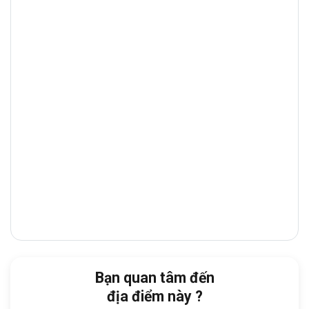
Bình Tân
và
Quận 6
. Đây là trục đường
thương mại – tài chính sầm uất, tập trung
nhiều
ngân hàng, showroom, tòa nhà văn
phòng
và
nhà hàng cao cấp
, giúp doanh
nghiệp thuận tiện giao dịch và tiếp đón đối
tác.
Từ tòa nhà, doanh nghiệp dễ dàng di
chuyển đến:
Uỷ ban Nhân dân Quận Tân Phú:
2 phút
Bệnh viện Quận Tân Phú:
6 phút
Công an Quận Tân Phú:
6 phút
Chi Cục Thuế Quận Tân Phú:
9 phút
Bạn quan tâm đến
Aeon Mall Tân Phú:
14 phút
địa điểm này ?