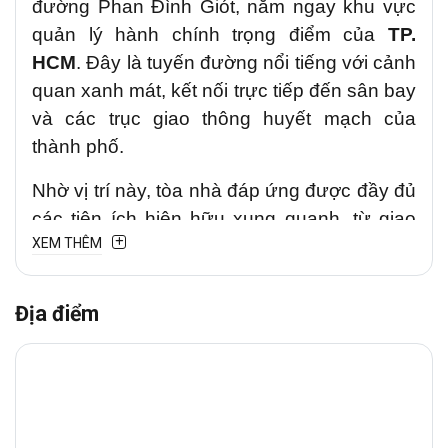
đường Phan Đình Giót, nằm ngay khu vực
quản lý hành chính trọng điểm của
TP.
HCM
. Đây là tuyến đường nổi tiếng với cảnh
quan xanh mát, kết nối trực tiếp đến sân bay
và các trục giao thông huyết mạch của
thành phố.
Nhờ vị trí này, tòa nhà đáp ứng được đầy đủ
các tiện ích hiện hữu xung quanh, từ giao
XEM THÊM
thương quốc tế đến các dịch vụ dân sinh.
Được đầu tư bài bản theo tiêu chuẩn
văn
phòng cho thuê hạng B
, Wondersea
Địa điểm
Building được trang bị các thiết bị tiên tiến,
hiện đại.
1. Vị trí chiến lược ngay cửa ngõ
sân bay