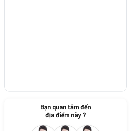
Tòa nhà tọa lạc tại số
16 Phan Đình Giót,
Phường Tân Sơn Hòa (Quận Tân Bình
cũ), TP. Hồ Chí Minh
.
Với vị trí địa lý thuận
lợi nằm tại trung tâm
Quận Tân Bình
, từ tòa
nhà có thể nhanh chóng di chuyển sang các
quận lân cận như
Quận Phú Nhuận, Quận
3, Quận 10
và Gò Vấp thông qua các trục
đường lớn như Trường Sơn, Nguyễn Văn
Trỗi, Hoàng Văn Thụ.
Khả năng kết nối giao thông vượt trội từ
Wondersea Building:
Bạn quan tâm đến
Công Viên Hoàng Văn Thụ
: 2 phút
địa điểm này ?
Trường Cao đẳng Lý Tự Trọng TP. Hồ
Chí Minh:
7 phút