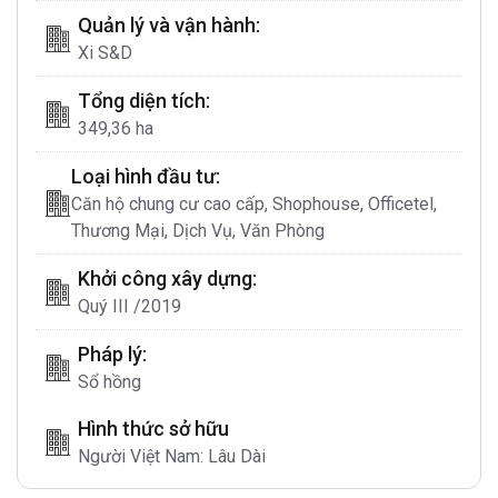
Nhà Bè
, nơi đây đã được tích hợp nhiều tiện ích
Quản lý và vận hành:
sinh thái tuyệt vời.
Xi S&D
Dự án khu đô thị
ZeitGeist Nhà Bè
được phát
Tổng diện tích:
triển nên đa dạng các sản phẩm bất động sản
349,36 ha
như:
Căn hộ chung cư, nhà phố, biệt thự,
Loại hình đầu tư:
Shophouse, trung tâm thương mại, văn
Căn hộ chung cư cao cấp, Shophouse, Officetel,
phòng, bệnh viện, trường học
,..tất cả đã được
Thương Mại, Dịch Vụ, Văn Phòng
thiết kế và kiến tạo nên một không gian sống
Khởi công xây dựng:
đúng chuẩn dành cho quý khách hàng.
Quý III /2019
Hệ thống công nghệ cao cũng sẽ được áp dụng
Pháp lý:
cho việc quản lí và vận hành, sẽ tạo được sự an
Sổ hồng
tâm trong vấn đề chất lượng và tiện nghi cho
quý khách hàng.
Hình thức sở hữu
Người Việt Nam: Lâu Dài
Sở hữu mặt tiền
Nguyễn Hữu Thọ
– trục đường