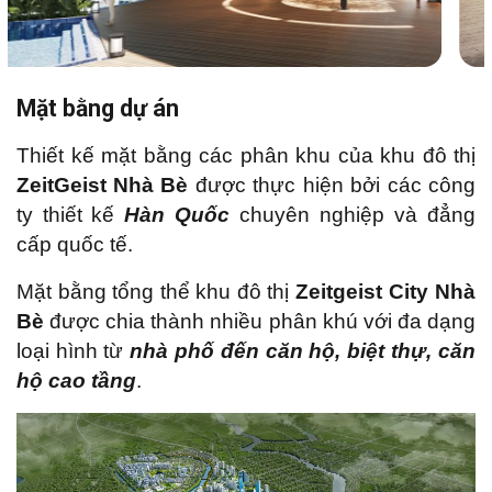
ha
.
Khu công viên cây xanh
tại dự án có tổng
diện tích hơn
39 ha
, bao gồm cây xanh đơn vị
Mặt bằng dự án
ở và công viên cây xanh đô thị.
Thiết kế mặt bằng các phân khu của khu đô thị
Đất giao thông
tại khu đô thị
ZeitGeist City
ZeitGeist Nhà Bè
được thực hiện bởi các công
Nhà Bè
có tổng diện tích
66 ha
, bao gồm luôn
ty thiết kế
Hàn Quốc
chuyên nghiệp và đẳng
cả diện tích quảng trường.
cấp quốc tế.
Mặt bằng tổng thể khu đô thị
Zeitgeist City Nhà
Ngoài ra, dự án
ZeitGeist City Nhà Bè
cũng
Bè
được chia thành nhiều phân khú với đa dạng
dành riêng
40 ha
diện tích là mặt nước để sử
loại hình từ
nhà phố đến căn hộ, biệt thự, căn
dụng làm cảnh quan hay hệ thống hồ điều tiết.
hộ cao tầng
.
Nhờ đó, không khí tại KĐT
ZeitGeist City Nhà
Bè
lúc nào cũng trong lành, thoáng đãng, mang
lại chất lượng cuộc sống khỏe mạnh, thư thái
cho toàn bộ cư dân.