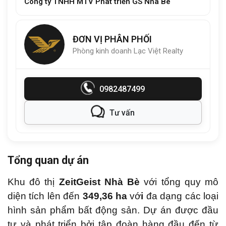
Công ty TNHH MTV Phát triển GS Nhà Bè
ĐƠN VỊ PHÂN PHỐI
Phòng kinh doanh Lạc Việt Realty
0982487499
Tư vấn
Tổng quan dự án
Khu đô thị
ZeitGeist Nhà Bè
với tổng quy mô
diện tích lên đến
349,36 ha
vớ
i
đa dạng các loại
hình sản phẩm bất động sản. Dự án được đầu
tư và phát triển bởi tập đoàn hàng đầu đến từ