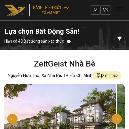
HÀNH TRÌNH KIẾN TẠO
VN
TỔ ẤM VIỆT
Lựa chọn Bất Động Sản!
Hiện có 40 Bất động sản xác thực
ZeitGeist Nhà Bè
Nguyễn Hữu Thọ, Xã Nhà Bè, TP. Hồ Chí Minh
Xem map