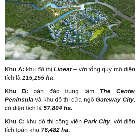
Khu A:
khu đô thị
Linear
– với tổng quy mô diện
tích là
115,155 ha
.
Khu B:
bán đảo trung tâm
The Center
Peninsula
và khu đô thị cửa ngõ
Gateway City
,
có diện tích là
57,804 ha.
Khu C:
khu đô thị công viên
Park City
, với diện
tích toàn khu
76,482 ha
.