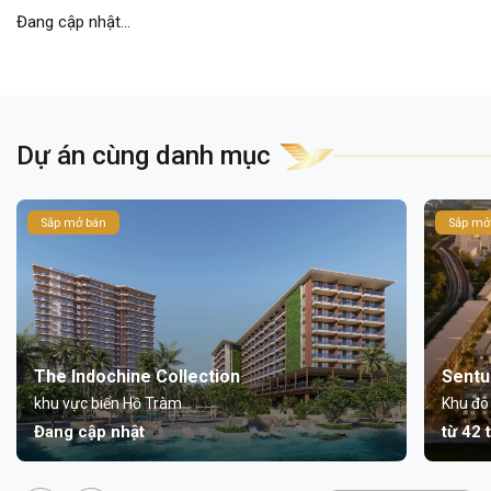
Đang cập nhật...
Dự án cùng danh mục
Sắp mở bán
Sắp mở
The Indochine Collection
Sentu
khu vực biển Hồ Tràm
Khu đô
Đang cập nhật
từ 42 