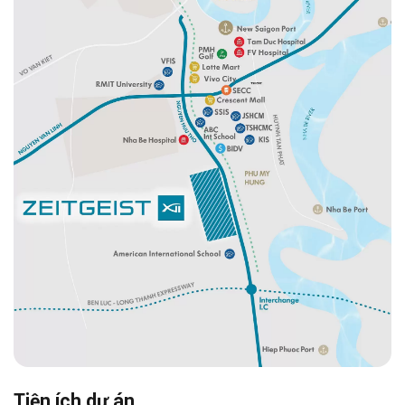
và giao thông công cộng trong thời gian sắp tới
của chính quyền
thành phố Hồ Chí Minh
.
Chính vì thế, khi lựa chọn an cư sinh sống ở
đây, quý cư dân không chỉ được hưởng những
ưu đãi đến từ tiện ích ngay tại khu đô thị mà còn
hưởng lợi kép từ các công trình công cộng bên
ngoài.
Mất khoảng
5 phút
di chuyến đến
khu đô thị
Phú Mỹ Hưng.
Mất
7 phút
di chuyển đến khu đô thị
cảng
Hiệp Phước – Nhà Bè.
Mất
25 phút
di chuyển đến trung tâm
quận 1,
thành phố Hồ Chí Minh
.
Liền kề với trục đường cao tốc
Bến Lức –
Tiện ích dự án