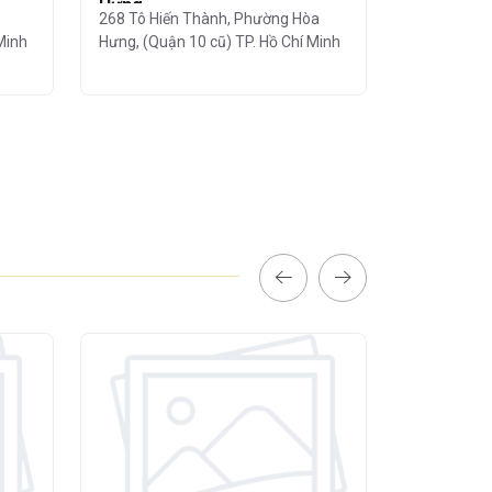
Hưng
Hưng
268 Tô Hiến Thành, Phường Hòa
327-329 Tô
Minh
Hưng, (Quận 10 cũ) TP. Hồ Chí Minh
Hòa Hưng, (
Minh