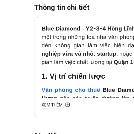
Thông tin chi tiết
Y2-3-4
Hồng Lĩn
Blue Diamond
-
một trong những tòa nhà văn phòng
đến không gian làm việc hiện đ
nghiệp vừa và nhỏ
,
startup
, hoặc
gian làm việc chất lượng tại
Quận 1
1. Vị trí chiến lược
Văn phòng cho thuê
Blue Diam
Hưng
gần các tuyến đường lớn
XEM THÊM
Hải
giúp kết nối nhanh đến
Quận
đường thương mại – tài chính 
showroom, tòa nhà văn phòng v
thuận tiện giao dịch và tiếp đón đối 