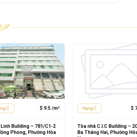
đầu tư và xây dựng theo tiêu chuẩn
Văn
ian làm việc chuyên nghiệp, thân thiện và
ế mở, dễ dàng chia nhỏ diện tích, phù hợp
 nhau:
 - 4 Tầng - 1 Thang máy
²
 m² – 80m²
– 200m²
$ 9.5 /m²
$ 
ng C
Hạng C
Linh Building – 781/C1-2
Tòa nhà C.I.C Building – 2
ch nhiệt
, giúp tận dụng ánh sáng tự nhiên
Hồng Phong, Phường Hòa
Ba Tháng Hai, Phường Hò