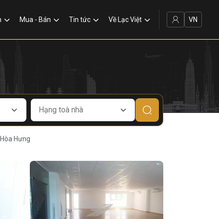
VN
n
Mua - Bán
Tin tức
Về Lạc Việt
 Hòa Hưng