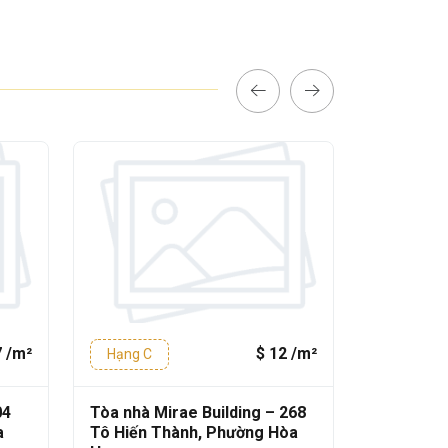
7 /m²
$ 12 /m²
Hạng C
Hạng C
04
Tòa nhà Mirae Building – 268
GIC Tô Hi
a
Tô Hiến Thành, Phường Hòa
Tô Hiến 