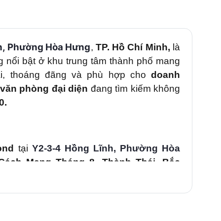
h
,
Phường Hòa Hưng
,
TP. Hồ Chí Minh,
là
 nổi bật ở khu trung tâm thành phố mang
ại, thoáng đãng và phù hợp cho
doanh
văn phòng đại diện
đang tìm kiếm không
0
.
ond
tại
Y2-3-4 Hồng Lĩnh
,
Phường Hòa
Cách Mạng Tháng 8
, Thành Thái, Bắc
 1, Quận 3 và Phú Nhuận
.
Đây là trục
sầm uất, tập trung nhiều
ngân hàng,
à nhà hàng cao cấp
, giúp doanh nghiệp
tác.