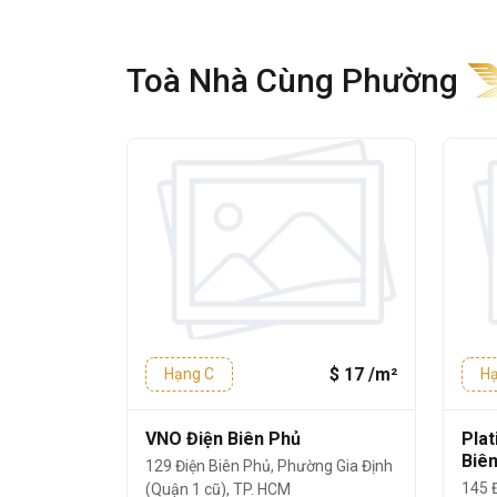
thiện và tối ưu cho doanh nghiệp.
Thông tin chi tiết:
Toà Nhà Cùng Phường
Không gian bên trong được thiết k
cho các văn phòng có quy mô khác
Kết cấu:
1 Trệt – 1 Lửng – 5 T
Diện tích mỗi sàn:
khoảng
85m²
Tổng diện tích cho thuê:
khoản
Chiều cao trần:
2,7m
Điều hòa treo tường
,
hệ thống 
$ 16 /m²
$ 17 /m²
Hạng C
Hạ
WC:
2 khu nam, nữ riêng biệt tạ
g
VNO Điện Biên Phủ
Plat
Mặt ngoài tòa nhà sử dụng
kính cá
Biên
Phường Gia
129 Điện Biên Phủ, Phường Gia Định
tự nhiên mà vẫn đảm bảo khả năng 
145 Đ
ũ), TP. HCM
(Quận 1 cũ), TP. HCM