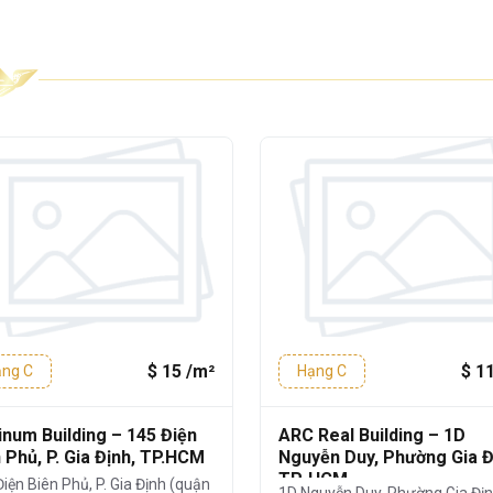
ế mở, dễ dàng chia nhỏ diện tích, phù hợp
 nhau:
ầng – 1 Thang máy
g
550m²
chiếu sáng hiện đại
$ 15 /m²
$ 1
ng C
Hạng C
i mỗi tầng
inum Building – 145 Điện
ARC Real Building – 1D
ch nhiệt cao cấp
, giúp tận dụng ánh sáng
 Phủ, P. Gia Định, TP.HCM
Nguyễn Duy, Phường Gia Đ
TP. HCM
cách nhiệt và chống ồn hiệu quả.
iện Biên Phủ, P. Gia Định (quận