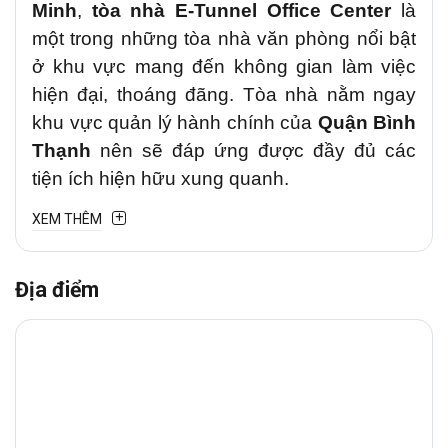
Minh
,
tòa nhà E-Tunnel Office Center
là
một trong những tòa nhà văn phòng nổi bật
ở khu vực mang đến không gian làm việc
hiện đại, thoáng đãng. Tòa nhà nằm ngay
khu vực quản lý hành chính của
Quận Bình
Thạnh
nên sẽ đáp ứng được đầy đủ các
tiện ích hiện hữu xung quanh.
XEM THÊM
1. Vị trí chiến lược
Văn phòng cho thuê
E-
Địa điểm
Tunnel
tại
đường
Miếu Nổi
, Phường Gia
Định (Quận Bình Thạnh cũ)
là tuyến
đường trung tâm kết nối Quận Bình Thạnh
với các khu vực lân cận như
Quận 1, Phú
Nhuận
và
Gò Vấp
. Đây là trục đường
thương mại – tài chính sầm uất, tập trung