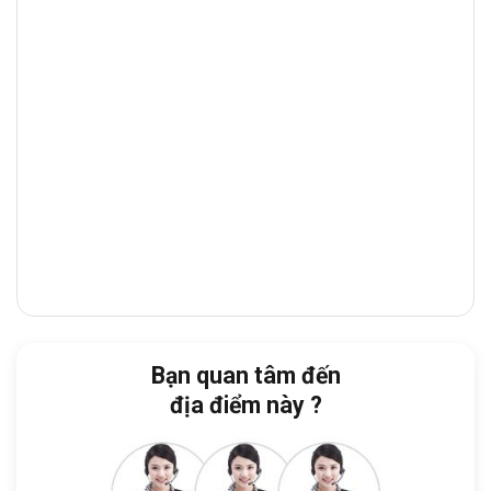
nhiều
ngân hàng, showroom, tòa nhà văn
phòng
và
nhà hàng cao cấp
, giúp doanh
nghiệp thuận tiện giao dịch và tiếp đón đối
tác.
Từ tòa nhà, doanh nghiệp dễ dàng di
chuyển đến:
Beta Cinemas Trần Quang Khải:
4 phút
Bệnh viện Bình Thạnh:
3 phút
Chợ Bà Chiểu:
6 phút
THPT Võ Thị Sáu:
6 phút
Bạn quan tâm đến
Nhà thờ Tân Định
: 6 phút
địa điểm này ?
Đặc biệt, tòa nhà nằm ngay khu
vực
Phường Gia Định
, một trong những