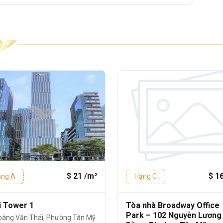
hà hàng, quán cà phê và các tòa nhà văn
uận 7
, từ tòa nhà có thể dễ dàng kết nối
è – TP Thủ Đức – Quận 4
, thuận tiện cho
ệc hàng ngày.
Renaissance Saigon - Renaissance
ế Việt Úc - Riverside Mega Campus:
1
 đi bộ
$ 21 /m²
$ 1
ạng A
Hạng C
út
i Tower 1
Tòa nhà Broadway Office
Park – 102 Nguyễn Lương
oàng Văn Thái, Phường Tân Mỹ