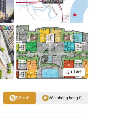
+
1
ảnh
$ 8 /m²
Văn phòng hạng C