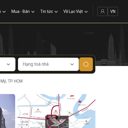
VN
n
Mua - Bán
Tin tức
Về Lạc Việt
 Mỹ, TP. HCM