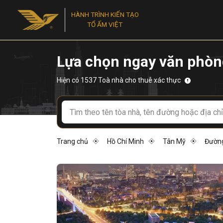
HÀNH TRÌNH KIẾN TẠO
TỔ ẤM VIỆT
Lựa chọn ngay văn phòn
Hiện có 1537 Toà nhà cho thuê xác thực
Trang chủ
Hồ Chí Minh
Tân Mỹ
Đường