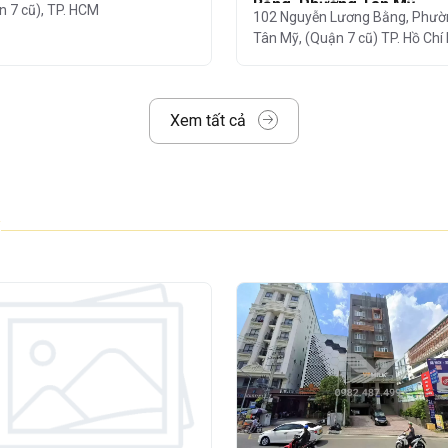
Bằng, Phường Tân Mỹ
n 7 cũ), TP. HCM
102 Nguyễn Lương Bằng, Phườ
ân Mỹ
,
Chung cư Cosmo
góp phần nâng
Tân Mỹ, (Quận 7 cũ) TP. Hồ Chí
nh nghiệp đặt văn phòng tại đây.
Xem tất cả
eo tiêu chuẩn
văn phòng hạng C,
với thiết
ong được đầu tư đồng bộ:
hệ thống điện,
 PCCC đạt chuẩn quốc tế
– mang đến trải
i nhất.
 của tòa nhà
ch 1 tầng khoảng
2.100 m2