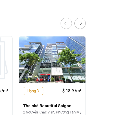
6 /m²
$ 18.9 /m²
Hạng B
Hạng B
Tòa nhà Beautiful Saigon
The 678 B
Văn Thái,
2 Nguyễn Khắc Viện, Phường Tân Mỹ