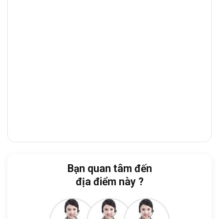
TP. HCM
và gần với các khu vực tiện ích
như bệnh viện, trường học, tòa nhà văn
phòng, trung tâm thương mại, nhà hàng ăn
uống,….
Với vị trí địa lí thuận lợi nằm tại
trung tâm
quận 7 TP. HCM
, từ tòa nhà có thể nhanh
chóng di chuyển sang các quận khác
như
Nhà Bè, TP. Thủ Đức, Quận 4, Quận
8,…
Cách Crescent Mall:
1 phút xe hơi
Cách Tòa nhà Broadway:
2 phút
Bạn quan tâm đến
Cách Manulife Việt Nam:
2 phút
địa điểm này ?
Cách Trung tâm hội chợ và triển lãm
Sài Gòn:
3 phút