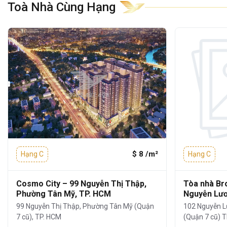
Toà Nhà Cùng Hạng
toàn cho khách thuê.
Giám sát an ninh
chặt chẽ, bảo vệ
thường trực 24/7.
Đỗ xe tại tầng hầm
: rộng rãi, thuận tiện
cho xe máy.
Lễ tân:
đón tiếp chu đáo – phục vụ
chuyên nghiệp.
Đội ngũ vệ sinh, bảo trì hoạt động định
kỳ
: đảm bảo không gian và thiết bị luôn
$ 8 /m²
Hạng C
Hạng C
trong tình trạng tốt nhất.
Hệ thống thang máy tốc độ cao
Cosmo City – 99 Nguyễn Thị Thập,
Tòa nhà Br
Toà nhà được trang bị máy phát điện
Phường Tân Mỹ, TP. HCM
Nguyễn Lươ
100% công suất
99 Nguyễn Thị Thập, Phường Tân Mỹ (Quận
102 Nguyễn L
7 cũ), TP. HCM
(Quận 7 cũ) T