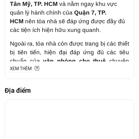
Tân Mỹ, TP. HCM
và nằm ngay khu vực
quản lý hành chính của
Quận 7, TP.
HCM
nên tòa nhà sẽ đáp ứng được đầy đủ
các tiện ích hiện hữu xung quanh.
Ngoài ra, tòa nhà còn được trang bị các thiết
bị tiên tiến, hiện đại đáp ứng đủ các tiêu
chuẩn của
văn phòng cho thuê
chuyên
XEM THÊM
nghiệp, an ninh phù hợp với mọi công ty,
doanh nghiệp trong và ngoài nước khi thuê
văn phòng tại đây.
Địa điểm
1. VỊ TRÍ TÒA NHÀ SOUTHERN
CROSS SKY VIEW
Southern Cross Sky View
nằm tại
08
Nguyễn Khắc Viện
,
Phường Tân Mỹ,