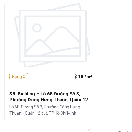
nghiệp.
Thông tin chi tiết:
Không gian bên trong được thiết kế mở, dễ
dàng chia nhỏ diện tích, phù hợp cho các
văn phòng có quy mô khác nhau:
Kết cấu:
1 Hầm - 1 Trệt - 6 Tầng - 1
Thang máy
$ 10 /m²
Hạng C
Diện tích mỗi sàn:
khoảng 300m²
Diện tích cho thuê linh hoạt:
từ
52m² –
SBI Building – Lô 6B Đường Số 3,
165m² –
200m²
–
300m²
Phường Đông Hưng Thuận, Quận 12
Lô 6B Đường Số 3, Phường Đông Hưng
Chiều cao trần:
2,6 – 2,7m
Thuận, (Quận 12 cũ), TP.Hồ Chí Minh
Điều hòa:
Treo tường