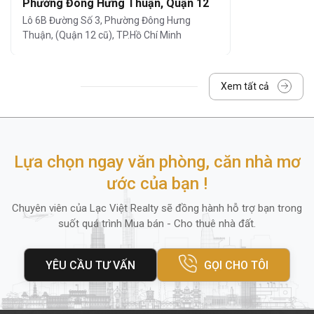
Phường Đông Hưng Thuận, Quận 12
Tòa nhà trang bị hệ thống máy lạnh,
Lô 6B Đường Số 3, Phường Đông Hưng
Thuận, (Quận 12 cũ), TP.Hồ Chí Minh
đảm bảo không gian làm việc luôn
thoáng mát và dễ chịu.
Dịch vụ vệ sinh, bảo trì định kỳ
Xem tất cả
Lễ tân chuyên nghiệp
Hệ thống thang máy tốc độ cao
Lựa chọn ngay văn phòng, căn nhà mơ
Ngoài ra, trong bán kính
200m
quanh tòa
ước của bạn !
nhà còn có
ngân hàng Vietcombank,
Chuyên viên của Lạc Việt Realty sẽ đồng hành hỗ trợ bạn trong
Sacombank, ACB, cửa hàng tiện lợi, nhà
suốt quá trình Mua bán - Cho thuê nhà đất.
hàng và trung tâm thể dục
, mang lại sự
tiện lợi tối đa cho nhân viên và khách hàng
YÊU CẦU TƯ VẤN
GỌI CHO TÔI
đến giao dịch.
4. Diện tích thuê và giá thuê