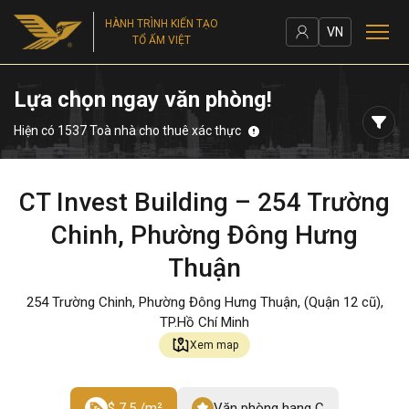
HÀNH TRÌNH KIẾN TẠO
VN
TỔ ẤM VIỆT
Lựa chọn ngay văn phòng!
Hiện có 1537 Toà nhà cho thuê xác thực
CT Invest Building – 254 Trường
Chinh, Phường Đông Hưng
Thuận
254 Trường Chinh, Phường Đông Hưng Thuận, (Quận 12 cũ),
TP.Hồ Chí Minh
Xem map
$ 7.5 /m²
Văn phòng hạng C