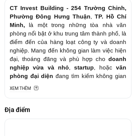
CT Invest
Building
-
254 Trường Chinh
,
Phường Đông Hưng Thuận
,
TP. Hồ Chí
Minh,
là một trong những tòa nhà văn
phòng nổi bật ở khu trung tâm thành phố, là
điểm đến của hàng loạt công ty và doanh
nghiệp. Mang đến không gian làm việc hiện
đại, thoáng đãng và phù hợp cho
doanh
nghiệp vừa và nhỏ
,
startup
, hoặc
văn
phòng đại diện
đang tìm kiếm không gian
làm việc chất lượng tại
Quận 12.
XEM THÊM
1. Vị trí chiến lược
Địa điểm
Văn phòng cho thuê
CT Invest
tại
254
Trường Chinh
, Phường Đông Hưng
Thuận
– tuyến đường trung tâm kết