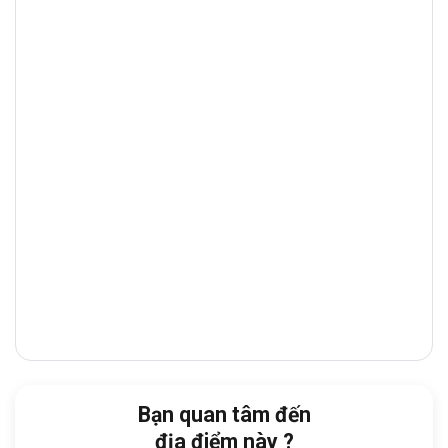
nối
Quận 12
với các khu vực lân cận
như
Quận Gò Vấp, Quận Tân Bình và Hóc
Môn
,..
.
Đây là trục đường thương mại – tài
chính sầm uất, tập trung nhiều ngân hàng,
showroom, tòa nhà văn phòng và nhà hàng
cao cấp, giúp doanh nghiệp thuận tiện giao
dịch và tiếp đón đối tác.
Từ tòa nhà, doanh nghiệp dễ dàng di
chuyển đến:
Đối diện bệnh viện đa khoa Tâm Trí Sài
Gòn
Cách
Co.opmart Phan Văn Hớn:
4 phút
Cách
Cầu Tham Lương:
5 phút
Bạn quan tâm đến
Cách
Nhà thờ Giáo xứ Đông Quang
:
9
địa điểm này ?