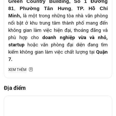
Green Country
Building
,
Số 1 Đường
81
,
Phường Tân Hưng
,
TP. Hồ Chí
Minh,
là một trong những tòa nhà văn phòng
nổi bật ở khu trung tâm thành phố mang đến
không gian làm việc hiện đại, thoáng đãng và
phù hợp cho
doanh nghiệp vừa và nhỏ,
startup
hoặc văn phòng đại diện đang tìm
kiếm không gian làm việc chất lượng tại
Quận
7.
XEM THÊM
1. Vị trí chiến lược
Văn phòng cho thuê
Green Country
tại
Số
Địa điểm
1 Đường 81
,
Phường Tân Hưng
– tuyến
đường trung tâm kết nối
Quận 7
với các khu
vực lân cận như
Quận 4, Quận 8
,
Huyện
Nhà Bè,..
.
Đây là trục đường thương