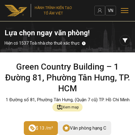
HÀNH TRÌNH KIẾN TẠO
VN
TỔ ẤM VIỆT
Lựa chọn ngay văn phòng!
Hiện có 1537 Toà nhà cho thuê xác thực
Green Country Building – 1
Đường 81, Phường Tân Hưng, TP.
HCM
1 Đường số 81, Phường Tân Hưng, (Quận 7 cũ) TP. Hồ Chí Minh
Xem map
$ 13 /m²
Văn phòng hạng C