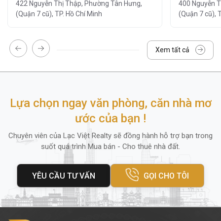
Dịch vụ vệ sinh, bảo trì định kỳ
422 Nguyễn Thị Thập, Phường Tân Hưng,
400 Nguyễn T
(Quận 7 cũ), TP. Hồ Chí Minh
(Quận 7 cũ), 
Hệ thống thang máy tốc độ cao
Ngoài ra, trong bán kính
200m
quanh tòa
Xem tất cả
nhà còn có
ngân hàng Vietcombank,
Sacombank, ACB, cửa hàng tiện lợi, nhà
hàng và trung tâm thể dục
, mang lại sự
Lựa chọn ngay văn phòng, căn nhà mơ
tiện lợi tối đa cho nhân viên và khách hàng
ước của bạn !
đến giao dịch.
Chuyên viên của Lạc Việt Realty sẽ đồng hành hỗ trợ bạn trong
4. Diện tích thuê và giá thuê
suốt quá trình Mua bán - Cho thuê nhà đất.
Cao ốc Green Country
cung cấp nhiều lựa
chọn diện tích thuê linh hoạt phù hợp với
YÊU CẦU TƯ VẤN
GỌI CHO TÔI
mọi loại hình doanh nghiệp
vừa và
nhỏ
,
startup
hoặc
văn phòng đại diện: