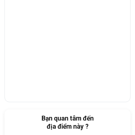
mại – tài chính sầm uất, tập trung
nhiều
ngân hàng, showroom, tòa nhà văn
phòng và nhà hàng cao cấp
, giúp doanh
nghiệp thuận tiện giao dịch và tiếp đón đối
tác.
Từ tòa nhà, doanh nghiệp dễ dàng di
chuyển đến:
Cách Phòng Gym – Yoga’s Life:
chỉ 2
phút đi bộ
Cách Chung cư Hoàng Anh Gia Lai:
chỉ
5 phút đi bộ
Cách Lotte Quận 7:
6 phút
Cách Đại lộ Nguyễn Văn Linh:
12 phút
Bạn quan tâm đến
Cách Bệnh viện Quận 7:
15 phút
địa điểm này ?