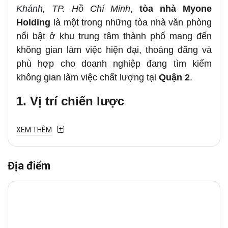
Khánh
, TP. Hồ Chí Minh
,
tòa nhà Myone
Holding
là một trong những tòa nhà văn phòng
nổi bật ở khu trung tâm thành phố mang đến
không gian làm việc hiện đại, thoáng đãng và
phù hợp cho doanh nghiệp
đang tìm kiếm
không gian làm việc chất lượng tại
Quận 2
.
1. Vị trí chiến lược
Văn phòng cho thuê
Myone Holding
tại
11-13
XEM THÊM
Đường số 11, Phường An Khánh
tuyến
gần
các tuyến đường lớn như Lương Định Của,
Địa điểm
Trần Não
với các khu vực lân cận như
Quận 1,
Bình Thạnh
. Đây là trục đường thương mại –
tài chính sầm uất, tập trung nhiều
ngân hàng,
showroom, tòa nhà văn phòng và nhà hàng
cao cấp
, giúp doanh nghiệp thuận tiện giao