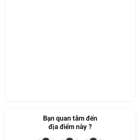
dịch và tiếp đón đối tác.
Từ tòa nhà, việc di chuyển đến các khu vực sau
trở nên nhanh chóng và thuận tiện:
Cách
công viên Quận 2
:
chỉ 2 phút đi bộ
Cách Chi Cục Thuế TP. HCM
:
5 phút
Cách
cầu Sài Gòn
:
10 phút
Cách
khu du lịch Tân Cảng
:
13 phút
Cách
khu du lịch Văn Thánh
:
15 phút
Đặc biệt, tòa nhà nằm ngay khu vực
Phường
An Khánh
, một trong những khu năng động
nhất tại Quận 2, nơi tập trung nhiều dịch vụ hỗ
Bạn quan tâm đến
trợ doanh nghiệp như ngân hàng, quán café,
địa điểm này ?
nhà hàng, trung tâm thương mại.