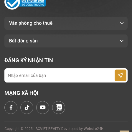
tạo, dịch vụ và công nghệ.
Cơ sở vật chất hiện đại, quản lý tòa nhà
chuyên nghiệp.
Văn phòng cho thuê
Giá thuê phải chăng, nổi bật so với khu
vực xung
.
Bất động sản
Tiện ích nội – ngoại khu đầy đủ
, đáp ứng
nhu cầu làm việc và tiếp khách.
ĐĂNG KÝ NHẬN TIN
6. Kết luận
Tòa nhà
Myone Holding, 11-13 Đường số 11,
MẠNG XÃ HỘI
Phường An Khánh
, TP. HCM
là lựa chọn lý
tưởng cho các doanh nghiệp đang tìm kiếm
văn
phòng cho thuê trung tâm TP.HCM
với chi phí
vận hành vẫn được tối ưu tối .
Copyright © 2025 LACVIET REALTY Developed by
Website24H
.