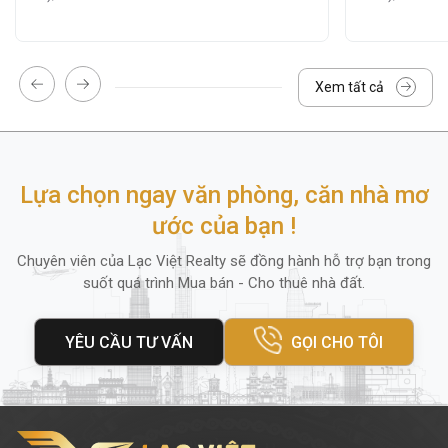
Myone Office
cung cấp nhiều lựa chọn diện
tích thuê linh hoạt phù hợp với mọi loại hình
Xem tất cả
doanh nghiệp
vừa và nhỏ
,
startup
hoặc
văn
phòng đại diện:
Diện tích nhỏ:
50m² – 90m² (phù hợp văn
Lựa chọn ngay văn phòng, căn nhà mơ
phòng startup)
ước của bạn !
Diện tích trung bình:
100m² – 150m²
Nguyên sàn:
150m² (phù hợp công ty quy
Chuyên viên của Lạc Việt Realty sẽ đồng hành hỗ trợ bạn trong
suốt quá trình Mua bán - Cho thuê nhà đất.
mô lớn)
Giá thuê tham khảo:
từ
11
USD /m²/tháng
,
YÊU CẦU TƯ VẤN
GỌI CHO TÔI
đã bao gồm
phí quản lý và dịch vụ cơ bản
.
Các chi phí khác như: tiền điện, phỉ gửi xe,
phí làm việc ngoài giờ,... được tính theo quy