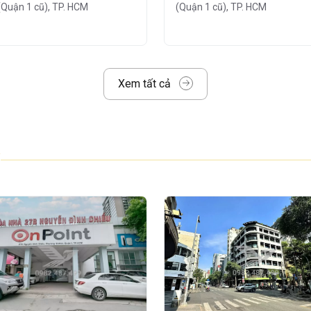
(Quận 1 cũ), TP. HCM
(Quận 1 cũ), TP. HCM
ng Sài Gòn
– một trong những khu trung
CM, nơi hội tụ đầy đủ các tiện ích hỗ trợ
 cà phê, nhà hàng, trung tâm thương mại
Xem tất cả
nhà
ầu tư và xây dựng theo tiêu chuẩn
văn
n làm việc chuyên nghiệp, thân thiện và tối
ế mở, dễ dàng chia nhỏ diện tích, phù hợp
 nhau:
 - 1 Thang máy