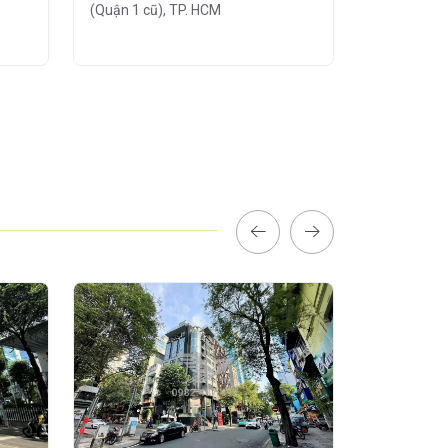
(Quận 1 cũ), TP. HCM
(Quận 1 cũ)