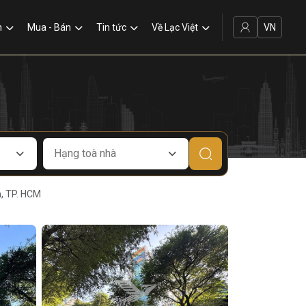
VN
n
Mua - Bán
Tin tức
Về Lạc Việt
, TP. HCM