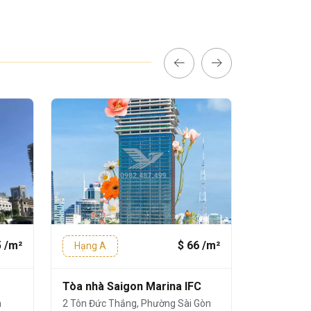
5 /m²
$ 66 /m²
Hạng A
Hạng A
Tòa nhà Saigon Marina IFC
Vincom C
n
2 Tôn Đức Thắng, Phường Sài Gòn
72 Lê Thán