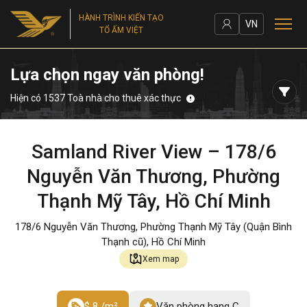
HÀNH TRÌNH KIẾN TẠO
VN
TỔ ẤM VIỆT
Lựa chọn ngay văn phòng!
Hiện có 1537 Toà nhà cho thuê xác thực
Samland River View – 178/6
Nguyễn Văn Thương, Phường
Thạnh Mỹ Tây, Hồ Chí Minh
178/6 Nguyễn Văn Thương, Phường Thạnh Mỹ Tây (Quận Bình
Thạnh cũ), Hồ Chí Minh
Xem map
$ 8 /m²
Văn phòng hạng C