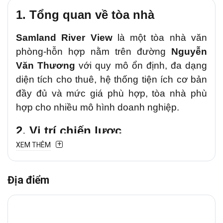
1. Tổng quan về tòa nhà
Samland River View
là một tòa nhà văn
phòng-hỗn hợp nằm trên đường
Nguyễn
Văn Thương
với quy mô ổn định, đa dạng
diện tích cho thuê, hệ thống tiện ích cơ bản
đầy đủ và mức giá phù hợp, tòa nhà phù
hợp cho nhiều mô hình doanh nghiệp.
2. Vị trí chiến lược
XEM THÊM
Samland River View tọa lạc tại
178/6
Nguyễn Văn Thương, Phường Thạnh Mỹ
Địa điểm
Tây
, — tuyến “hành lang” kết nối Quận Bình
Thạnh với các khu trung tâm và khu đô thị
phía Đông Sài Gòn, tạo nên lợi thế đáng kể