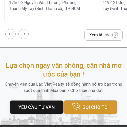
176/1-3 Nguyễn Văn Thương, Phường
119-121 Ung
và thân thiện. Khu vực sảnh – hành lang –
Thạnh Mỹ Tây (Bình Thạnh cũ), TP. HCM
Tây (Bình Thạ
WC luôn được dọn vệ sinh theo khung giờ
cố định, đảm bảo sự sạch sẽ và thoải mái
cho nhân viên.
Xem tất cả
Nhờ hệ thống quản lý chuyên nghiệp, doanh
nghiệp có thể yên tâm tập trung vào hoạt
động chính mà không lo gián đoạn về kỹ
thuật hay an ninh.
Lựa chọn ngay văn phòng, căn nhà mơ
ước của bạn !
5. Diện tích thuê và giá thuê
Chuyên viên của Lạc Việt Realty sẽ đồng hành hỗ trợ bạn trong
Cao ốc Samland River View
phù hợp với
suốt quá trình Mua bán - Cho thuê nhà đất.
các doanh nghiệp quy mô từ nhỏ tới lớn
đang tìm kiếm chất lượng Hạng C với chi phí
YÊU CẦU TƯ VẤN
GỌI CHO TÔI
hiệu quả.
Diện tích cho thuê đa dạng:
100m² –