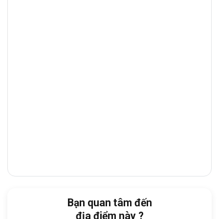
cho các doanh nghiệp đặt văn phòng tại
đây.
Từ tòa nhà, doanh nghiệp dễ dàng di
chuyển đến:
Cách
Chợ Văn Thánh
:
chỉ 2 phút đi bộ
Cách
Ngân hàng ACB
:
khoảng 4 phút (đi
xe)
Cách
Trường Đại học HUTECH
:
khoảng 4
phút
Cách
Landmark 81
:
6 phút
Cách Bệnh viện Vinmec:
7 phút
Vị trí này giúp
Samland River View
vừa tận
Bạn quan tâm đến
hưởng lợi ích vùng trung tâm — dễ tiếp cận
địa điểm này ?
đối tác, khách hàng — vừa giữ được chi phí