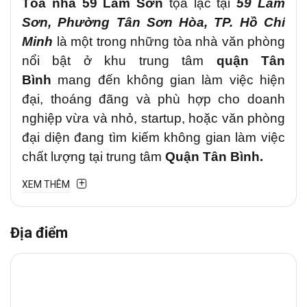
Tòa nhà
59 Lam Sơn
tọa lạc tại
59 Lam
Sơn
, Phường Tân Sơn Hòa,
TP. Hồ Chí
Minh
là một trong những tòa nhà văn phòng
nổi bật ở khu trung tâm
quận Tân
Bình
mang đến không gian làm việc hiện
đại, thoáng đãng và phù hợp cho doanh
nghiệp vừa và nhỏ, startup, hoặc văn phòng
đại diện đang tìm kiếm không gian làm việc
chất lượng tại trung tâm
Quận Tân Bình.
XEM THÊM
1. Vị trí chiến lược
Văn phòng cho thuê
59 Lam
Địa điểm
Sơn
,
Phường Tân Sơn
Hòa
tuyến đường
trung tâm kết nối
Quận Tân Bình
với các
khu vực lân cận như
Quận Gò Vấp, Quận
Phú Nhuận và Quận Tân Phú
. Đây là trục