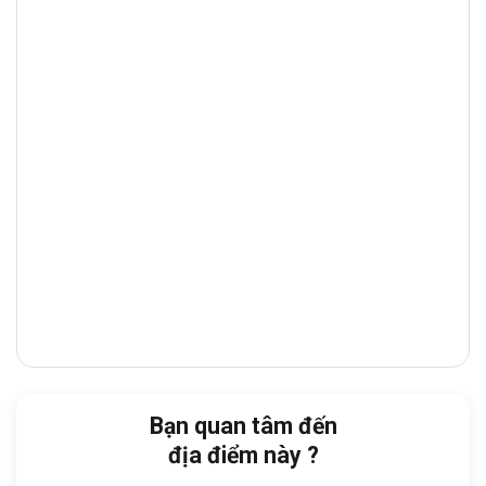
đường thương mại – tài chính sầm uất, tập
trung nhiều tòa nhà văn phòng, khác sạn,
công ty, giúp doanh nghiệp thuận tiện giao
dịch và tiếp đón đối tác.
Với vị trí thuận lợi, từ tòa nhà doanh nghiệp
nhanh chóng di chuyển đến các địa điểm
quan trọng trong thành phố như:
Cách
CGV Menas Mall Saigon Airport
:
chỉ
4 phút đi bộ
Cách
Bệnh viện Đa khoa Tâm Anh
:
chỉ 3
phút đi bộ
Cách
Sân vận động Quân Khu 7
:
chỉ 2 phút
đi xe
Bạn quan tâm đến
địa điểm này ?
Cách
Công viên Hoàng Văn Thụ
:
chỉ 3 phút