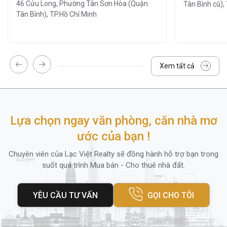
46 Cửu Long, Phường Tân Sơn Hòa (Quận
Tân Bình cũ),
Đón tiếp chu đáo – phục vụ chuyên
Tân Bình), TP.Hồ Chí Minh
nghiệp.
Đội ngũ vệ sinh, bảo trì hoạt động định
kỳ
: đảm bảo không gian và thiết bị luôn
trong tình trạng tốt nhất.
Xem tất cả
Hệ thống thang máy tốc độ cao
Ngoài ra, trong bán kính
200m
quanh tòa
Lựa chọn ngay văn phòng, căn nhà mơ
nhà còn có rất nhiều khách sạn, quán cafe,
ước của bạn !
cửa hàng tiện lợi, nhà hàng và trung tâm thể
Chuyên viên của Lạc Việt Realty sẽ đồng hành hỗ trợ bạn trong
dục, mang lại sự tiện
lợi tối đa cho giao dịch
suốt quá trình Mua bán - Cho thuê nhà đất.
giữa doanh nghiệp và khách hàng.
4. Diện tích thuê và giá thuê
YÊU CẦU TƯ VẤN
GỌI CHO TÔI
Cao ốc
59 Lam Sơn
cung cấp nhiều lựa