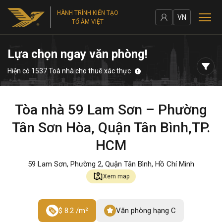
HÀNH TRÌNH KIẾN TẠO
VN
TỔ ẤM VIỆT
Lựa chọn ngay văn phòng!
Hiện có 1537 Toà nhà cho thuê xác thực
Tòa nhà 59 Lam Sơn – Phường
Tân Sơn Hòa, Quận Tân Bình,TP.
HCM
59 Lam Sơn, Phường 2, Quận Tân Bình, Hồ Chí Minh
Xem map
$ 8.2 /m²
Văn phòng hạng C