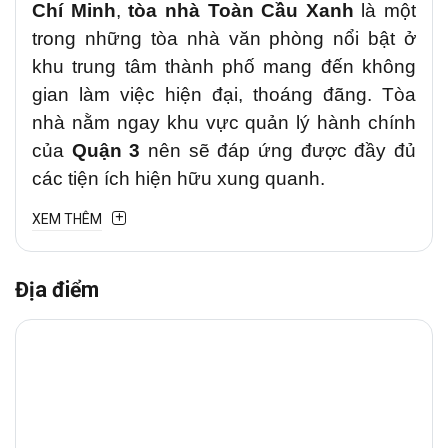
Chí Minh
,
tòa nhà Toàn Cầu Xanh
là một
trong những tòa nhà văn phòng nổi bật ở
khu trung tâm thành phố mang đến không
gian làm việc hiện đại, thoáng đãng. Tòa
nhà nằm ngay khu vực quản lý hành chính
của
Quận 3
nên sẽ đáp ứng được đầy đủ
các tiện ích hiện hữu xung quanh.
XEM THÊM
1. Vị trí chiến lược
Văn phòng cho thuê
Toàn Cầu
Địa điểm
Xanh
tại
đường Phạm Ngọc Thạch,
Phường Xuân Hòa (Quận 3 cũ)
là tuyến
đường trung tâm kết nối Quận 3 với các khu
vực lân cận như
Quận 1, Quận Bình
Thạnh, Quận Phú Nhuận
. Đây là trục
đường thương mại – tài chính sầm uất, tập