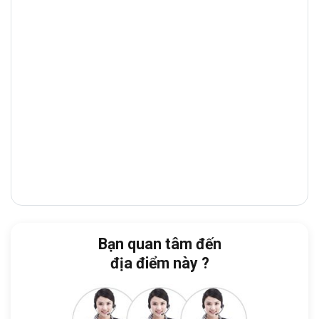
trung nhiều
ngân hàng, showroom, tòa
nhà văn phòng
và
nhà hàng cao cấp
, giúp
doanh nghiệp thuận tiện giao dịch và tiếp
đón đối tác.
Từ tòa nhà, doanh nghiệp dễ dàng di
chuyển đến:
Tổng Lãnh sự Trung Quốc:
3 phút
Hồ Con Rùa:
4 phút
Nhà thờ Tân Định
: 4 phút
Công viên Lê Văn Tám:
4 phút
Bạn quan tâm đến
Công an Quận 3:
10 phút
địa điểm này ?
Đặc biệt, tòa nhà nằm ngay khu
vực
Phường Xuân Hòa
, một trong những