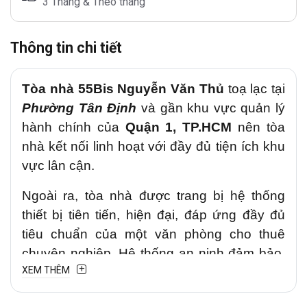
3 Tháng & Theo tháng
Thông tin chi tiết
Tòa nhà 55Bis Nguyễn Văn Thủ
toạ lạc tại
Phường Tân Định
và gần khu vực quản lý
hành chính của
Quận 1, TP.HCM
nên tòa
nhà kết nối linh hoạt với đầy đủ tiện ích khu
vực lân cận.
Ngoài ra, tòa nhà được trang bị hệ thống
thiết bị tiên tiến, hiện đại, đáp ứng đầy đủ
tiêu chuẩn của một văn phòng cho thuê
chuyên nghiệp. Hệ thống an ninh đảm bảo,
XEM THÊM
phù hợp với nhu cầu của các công ty và
doanh nghiệp trong nước cũng như quốc tế.