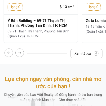
$ 13 /m²
Hạng C
Hạng C
Ý Bản Building – 69-71 Thạch Thị
Zeta Lumia
Thanh, Phường Tân Định, TP. HCM
13-15 Trần K
69-71 Thạch Thị Thanh, Phường Tân Định
(Quận 1 cũ), 
(Quận 1 cũ), TP. HCM
Xem tất cả
Lựa chọn ngay văn phòng, căn nhà mơ
3. Tiện ích và dịch vụ
ước của bạn !
Tiện ích tòa nhà
văn phòng cho thuê
55Bis
Chuyên viên của Lạc Việt Realty sẽ đồng hành hỗ trợ bạn trong
Nguyễn Văn Thủ
không chỉ nổi bật với vị trí
suốt quá trình Mua bán - Cho thuê nhà đất.
và thiết kế mà còn được đánh giá cao nhờ