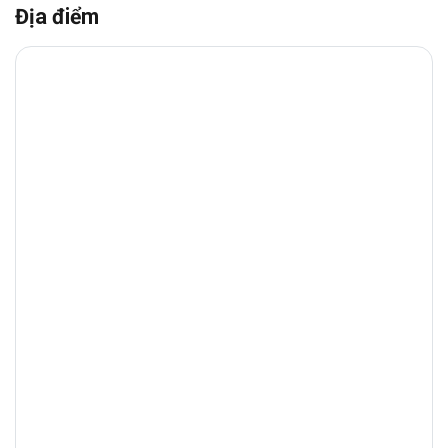
Địa điểm
1. Vị trí chiến lược
Văn phòng cho thuê 55B
Nguyễn Văn
Thủ
,
Phường Tân Định, Quận 1
b
ao quanh
tòa nhà là hệ thống tiện ích đa dạng như