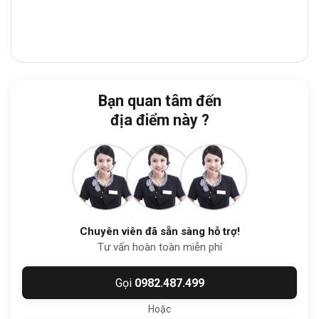
Văn phòng cho thuê Ý Bản
nằm tại vị trí
thuận lợi trên đường
Thạch Thị Thanh
,
Phường Tân Định, Quận 1
và gần với các
khu vực tiện ích như bệnh viện, trường học,
tòa nhà văn phòng, trung tâm thương mại,
Bạn quan tâm đến
nhà hàng ăn uống,….
địa điểm này ?
Tọa lạc tại trung tâm
Quận 1, TP. HCM
, tòa
nhà có vị trí giao thông thuận tiện, dễ dàng
kết nối đến
Quận 3, Phú Nhuận, Bình
Thạnh
và các khu vực lân cận và các địa
điểm nổi bật như:
Chuyên viên đã sẵn sàng hỗ trợ!
Tư vấn hoàn toàn miễn phí
Chợ Tân Định
: 4 phút
Công viên Lê Văn Tám
: 6 phút
Gọi
0982.487.499
Warning Zone 33
: 6 phút
Hoặc