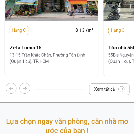
2
WC nam và nữ riêng biệt tại mỗi tầng
$ 13 /m²
Hạng C
Hạng C
Zeta Lumia 15
Tòa nhà 55
13-15 Trần Khắc Chân, Phường Tân Định
55Bis Nguyễn
(Quận 1 cũ), TP. HCM
(Quận 1 cũ), 
Xem tất cả
3. Tiện ích và dịch vụ
Lựa chọn ngay văn phòng, căn nhà mơ
ước của bạn !
Tiện ích tòa nhà
văn phòng cho thuê
Ý