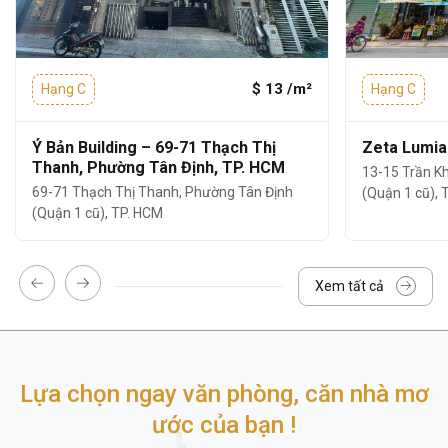
3. TIỆN ÍCH, DỊCH VỤ TOÀ NHÀ
Office 27AB Trần Nhật Duật
cung cấp đầy
$ 13 /m²
Hạng C
Hạng C
đủ hệ thống tiện ích – dịch vụ đảm bảo môi
trường làm việc ổn định và chuyên nghiệp:
Ý Bản Building – 69-71 Thạch Thị
Zeta Lumia
Thanh, Phường Tân Định, TP. HCM
Hệ thống an ninh – camera 24/7
, giám
13-15 Trần K
69-71 Thạch Thị Thanh, Phường Tân Định
(Quận 1 cũ), 
sát toàn bộ khu vực
(Quận 1 cũ), TP. HCM
Hầm để xe rộng rãi
thuận tiện cho nhân
viên và khách hàng để xe
Xem tất cả
Sảnh lễ tân
gọn gàng, chuyên nghiệp
Thang máy vận hành ổn định
, tốc độ
phù hợp cho tòa nhà 5 tầng
Lựa chọn ngay văn phòng, căn nhà mơ
Khu vực gửi xe máy ngay tầng trệt
,
thuận tiện cho nhân viên và khách tới giao
ước của bạn !