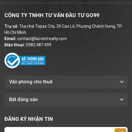
Nguyên sàn
:
350m²
Giá thuê tham khảo
: từ
16 USD
CÔNG TY TNHH TƯ VẤN ĐẦU TƯ GO99
/m²/tháng
(chưa bao gồm
phí quản lý
và
Trụ sở:
Tòa nhà Topaz City, 39 Cao Lỗ, Phường Chánh Hưng, TP.
10% VAT
).
Hồ Chí Minh
Phí quản lý
:
3 USD /m2 /tháng
Email:
contact@lacvietrealty.com
Điện thoại:
0982.487.499
Các chi phí khác như
: tiền điện, phí gửi
xe, phí làm việc ngoài giờ,... được tính
theo quy định riêng, đảm bảo minh bạch
và cạnh tranh.
Văn phòng cho thuê
Bất động sản
ĐĂNG KÝ NHẬN TIN