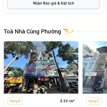
khoảng 4 phút
Nhận Báo giá & Đặt lịch
Cách Nhà thờ Giáo xứ Tân Định
:
khoảng 6 phút
Toà Nhà Cùng Phường
Nhờ vị trí đắc địa này, tòa nhà thuận lợi cho
doanh nghiệp làm việc, giao dịch và tiếp cận
các dịch vụ tiện ích trong bán kính ngắn.
2. TỔNG QUAN
TÒA NHÀ
Tòa nhà Dashaus
được
xếp hạng C
, sở
hữu thiết kế hiện đại, không gian thông
thoáng và đáp ứng đầy đủ các tiêu chuẩn
của văn phòng chuyên nghiệp.
Thông tin chi tiết:
$ 23 /m²
Hạng B
Hạng C