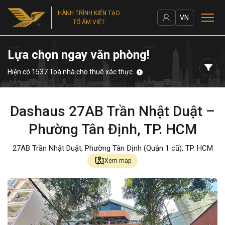
HÀNH TRÌNH KIẾN TẠO
VN
TỔ ẤM VIỆT
Lựa chọn ngay văn phòng!
Hiện có 1537 Toà nhà cho thuê xác thực
Dashaus 27AB Trần Nhật Duật –
Phường Tân Định, TP. HCM
27AB Trần Nhật Duật, Phường Tân Định (Quận 1 cũ), TP. HCM
Xem map