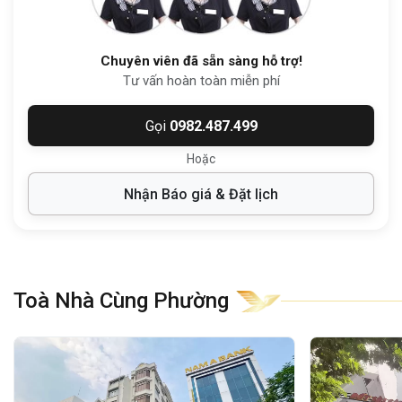
Cách Bệnh viện quận 4:
khoảng 4
phút
Cách Bảo hiểm Xã hội Quận 4:
khoảng
3
phút
Chuyên viên đã sẵn sàng hỗ trợ!
Tư vấn hoàn toàn miễn phí
Cách Chợ Xóm Chiếu:
khoảng
4 phút
Gọi
0982.487.499
Với vị trí trung tâm cùng khả năng kết nối
Hoặc
linh hoạt,
Hải Hương Office Building
mang
lại lợi thế lớn cho các doanh nghiệp cần đặt
Nhận Báo giá & Đặt lịch
trụ sở gần khu hành chính và khu vực trung
tâm thành phố.
2. QUY MÔ THIẾT KẾ TÒA NHÀ
Toà Nhà Cùng Phường
Văn phòng Hải Hương Office Building
được xây dựng theo phong cách
văn
phòng hạng C
hiện đại, tối ưu công năng
sử dụng, đảm bảo không gian làm việc