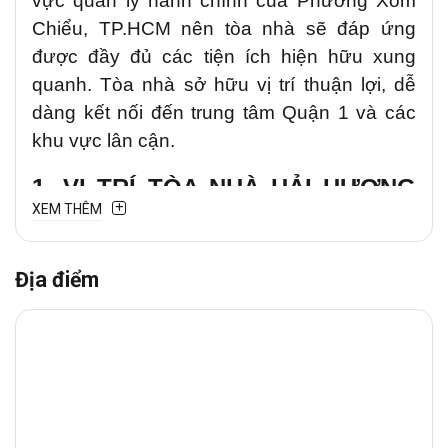
vực quản lý hành chính của Phường Xóm
Chiểu, TP.HCM nên tòa nhà sẽ đáp ứng
được đầy đủ các tiện ích hiện hữu xung
quanh. Tòa nhà sở hữu vị trí thuận lợi, dễ
dàng kết nối đến trung tâm Quận 1 và các
khu vực lân cận.
1. VỊ TRÍ TÒA NHÀ HẢI HƯƠNG
XEM THÊM
OFFICE BUILDING
Hải Hương Office Building
tọa lạc trên
Địa điểm
đường Lê Quốc Hưng thuộc
phường
Xóm Chiểu
, một trong những tuyến đường
trung tâm và sầm uất nhất của
Quận 4
, kết
nối trực tiếp với các trục giao thông quan
trọng như
Bến Vân Đồn và Nguyễn Tất
Thành
. Vị trí này không chỉ thuận tiện cho