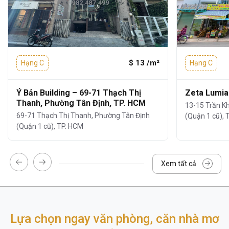
$ 13 /m²
Hạng C
Hạng C
Ý Bản Building – 69-71 Thạch Thị
Zeta Lumia
3. TIỆN ÍCH DỊCH VỤ CỦA TÒA
Thanh, Phường Tân Định, TP. HCM
13-15 Trần K
NHÀ
69-71 Thạch Thị Thanh, Phường Tân Định
(Quận 1 cũ), 
(Quận 1 cũ), TP. HCM
Building
Harmony
không chỉ nổi bật nhờ vị
trí và thiết kế, mà còn được đánh giá cao bởi
hệ thống tiện ích – dịch vụ đầy đủ, mang
Xem tất cả
đến sự tiện nghi và an toàn cho khách thuê.
Giám sát an ninh
chặt chẽ, bảo vệ
thường trực 24/7.
Lựa chọn ngay văn phòng, căn nhà mơ