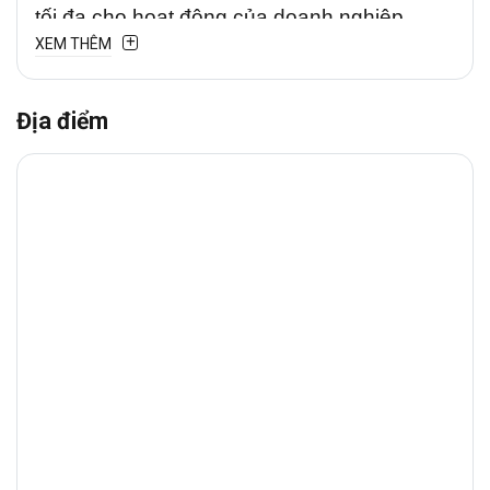
tối đa cho hoạt động của doanh nghiệp.
XEM THÊM
Địa điểm
1. VỊ TRÍ TÒA NHÀ
Tòa nhà Harmony
tọa lạc tại
đường
Phùng Khắc Khoan,
Phường Tân Định
vị
trí được đánh giá là một trong những khu
vực sầm uất và phát triển mạnh mẽ nhất
trung tâm thành phố.