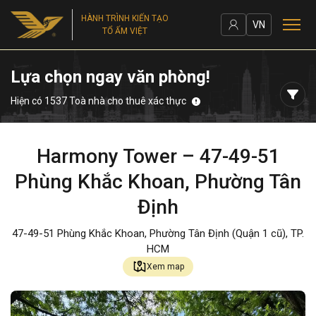
HÀNH TRÌNH KIẾN TẠO
VN
TỔ ẤM VIỆT
Lựa chọn ngay văn phòng!
Hiện có 1537 Toà nhà cho thuê xác thực
Harmony Tower – 47-49-51
Phùng Khắc Khoan, Phường Tân
Định
47-49-51 Phùng Khắc Khoan, Phường Tân Định (Quận 1 cũ), TP.
HCM
Xem map