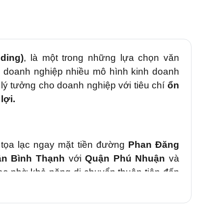
ding)
, là
một trong những lựa chọn văn
o doanh nghiệp
nhiều mô hình kinh doanh
 lý tưởng cho doanh nghiệp với tiêu chí
ổn
lợi.
tọa lạc ngay mặt tiền đường
Phan Đăng
n Bình Thạnh
với
Quận Phú Nhuận
và
cao nhờ khả năng di chuyển thuận tiện đến
hành.
di chuyển đến: