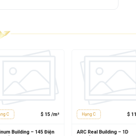
 - 8 Tầng - Thang máy
²
g
1600m²
 phí gửi xe, phí làm việc ngoài giờ,... được
o minh bạch và cạnh tranh.
u trắng – xám – kính sáng, giúp không
nhiên. Văn phòng được lắp sẵn hệ thống
iều kiện thi công nội thất nhanh chóng.
$ 15 /m²
$ 1
ng C
Hạng C
trang bị đầy đủ các tiện ích kỹ thuật và
inum Building – 145 Điện
ARC Real Building – 1D
môi trường làm việc an toàn và ổn định: