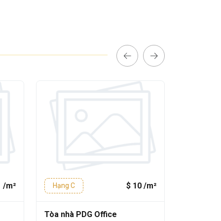
1 /m²
$ 10 /m²
Hạng C
Hạng C
Tòa nhà PDG Office
Tòa nhà C