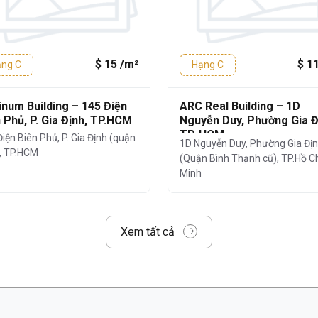
p vừa và nhỏ, startup hoặc văn phòng đại
$ 15 /m²
$ 1
ng C
Hạng C
200m²
inum Building – 145 Điện
ARC Real Building – 1D
/m²/tháng
 Phủ, P. Gia Định, TP.HCM
Nguyễn Duy, Phường Gia Đ
TP. HCM
iện Biên Phủ, P. Gia Định (quận
 phí gửi xe, phí làm việc ngoài giờ,... được
1D Nguyễn Duy, Phường Gia Đị
), TP.HCM
(Quận Bình Thạnh cũ), TP.Hồ C
o minh bạch và cạnh tranh.
Minh
h,
HM Square
là lựa chọn kinh tế cho các
hí vận hành mà vẫn đảm bảo chất lượng và
Xem tất cả
hà
lding) – 24A Phan Đăng Lưu
là lựa chọn