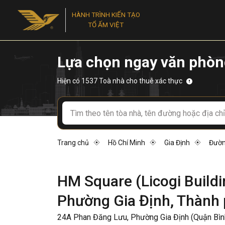
HÀNH TRÌNH KIẾN TẠO
TỔ ẤM VIỆT
Lựa chọn ngay văn phòn
Hiện có 1537 Toà nhà cho thuê xác thực
Trang chủ
Hồ Chí Minh
Gia Định
Đườn
HM Square (Licogi Build
Phường Gia Định, Thành 
24A Phan Đăng Lưu, Phường Gia Định (Quận Bình