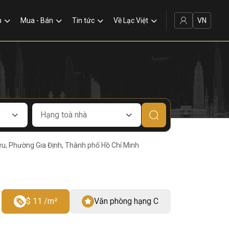
VN
n
Mua - Bán
Tin tức
Về Lạc Việt
ưu, Phường Gia Định, Thành phố Hồ Chí Minh
$ 11 /m²
Văn phòng hạng C