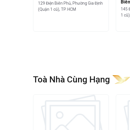
Biên
ng Gia Định
129 Điện Biên Phủ, Phường Gia Định
145 Đ
Chí Minh
(Quận 1 cũ), TP. HCM
Hệ thống camera giám sát và b
1 cũ
Tòa nhà trang bị hệ thống má
thoáng mát và dễ chịu.
Hệ thống thang máy tốc độ cao
Hệ thống PCCC đạt chuẩn quốc
Máy phát điện dự phòng công 
Lễ tân chuyên nghiệp
tại sảnh, 
Toà Nhà Cùng Hạng
Khu vực sảnh có đội ngũ lễ tân chuyê
ra vào hiện đại, giúp kiểm soát an 
doanh nghiệp đặt tại tòa nhà.
Diện tích thuê và giá thuê
Cao ốc Licogi Building
cung cấp n