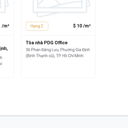
1 /m²
$ 10 /m²
Hạng C
Hạng C
Tòa nhà PDG Office
Tòa nhà C
ịnh,
36 Phan Đăng Lưu, Phường Gia Định
127 Lê Văn 
(Bình Thạnh cũ), TP. Hồ Chí Minh
(Bình Thạnh
nh
hí