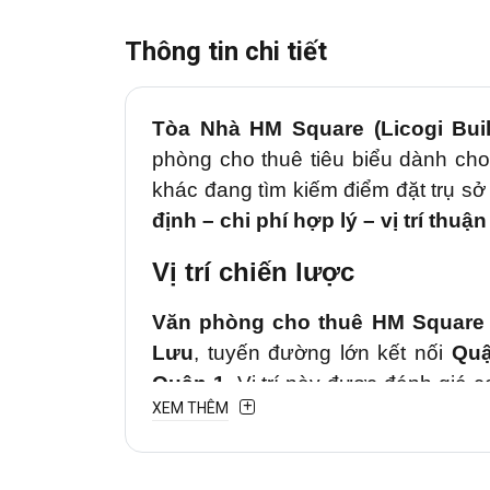
Thông tin chi tiết
Tòa Nhà
HM Square (Licogi Buil
phòng cho thuê tiêu biểu dành ch
khác
đang tìm kiếm
điểm đặt trụ sở
định – chi phí hợp lý – vị trí thuận 
Vị trí chiến lược
Văn phòng cho thuê
HM Square
Lưu
, tuyến đường lớn kết nối
Quậ
Quận 1
. Vị trí này được đánh giá 
XEM THÊM
nhiều khu vực trung tâm và ngoại t
Từ tòa nhà, doanh nghiệp dễ dàng 