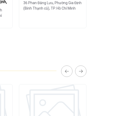
ịnh,
36 Phan Đăng Lưu, Phường Gia Định
127 Lê Văn 
(Bình Thạnh cũ), TP. Hồ Chí Minh
(Bình Thạnh
nh
hí