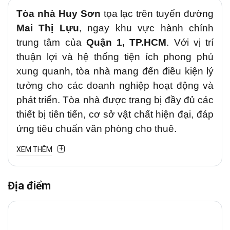
Tòa nhà Huy Sơn
tọa lạc trên tuyến đường
Mai Thị Lựu
, ngay khu vực hành chính
trung tâm của
Quận 1, TP.HCM
. Với vị trí
thuận lợi và hệ thống tiện ích phong phú
xung quanh, tòa nhà mang đến điều kiện lý
tưởng cho các doanh nghiệp hoạt động và
phát triển. Tòa nhà được trang bị đầy đủ các
thiết bị tiên tiến, cơ sở vật chất hiện đại, đáp
ứng tiêu chuẩn văn phòng cho thuê.
XEM THÊM
1. VỊ TRÍ TÒA NHÀ HUY SƠN BUILDING
Huy Sơn Building
tọa lạc tại
đường Mai
Địa điểm
Thị Lựu,
Phường Tân Định
, gần kề nhiều
tiện ích quan trọng như bệnh viện, trường
học, trung tâm thương mại, nhà hàng, quán