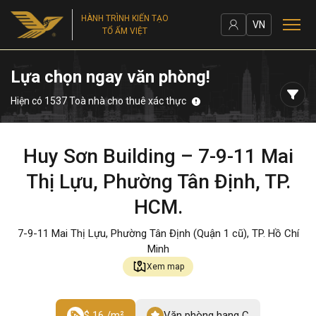
HÀNH TRÌNH KIẾN TẠO
VN
TỔ ẤM VIỆT
Lựa chọn ngay văn phòng!
Hiện có 1537 Toà nhà cho thuê xác thực
Huy Sơn Building – 7-9-11 Mai
Thị Lựu, Phường Tân Định, TP.
HCM.
7-9-11 Mai Thị Lựu, Phường Tân Định (Quận 1 cũ), TP. Hồ Chí
Minh
Xem map
$ 16 /m²
Văn phòng hạng C