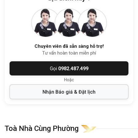
Nhờ sở hữu vị trí chiến lược giữa,
cao ốc
7-
9-11 Mai Thị Lựu
mang đến lợi thế vượt trội
về hình ảnh, góp phần nâng cao uy tín và
thương hiệu của doanh nghiệp đặt văn
phòng tại đây.
Chuyên viên đã sẵn sàng hỗ trợ!
Tư vấn hoàn toàn miễn phí
2. TỔNG QUAN
TÒA NHÀ 7-9-11 MAI THỊ
LỰU
Gọi
0982.487.499
Tòa nhà văn phòng
Huy Sơn Building
,
Hoặc
đường Mai Thị Lựu, Phường Tân
Nhận Báo giá & Đặt lịch
Định
được xếp hạng
văn phòng hạng C
có
thiết kế hiện đại, tối ưu công năng và mang
đến không gian làm việc chuyên nghiệp,
phù hợp với các doanh nghiệp vừa và nhỏ.
Toà Nhà Cùng Phường
1
hầm rộng rãi đáp ứng gửi xe của toàn