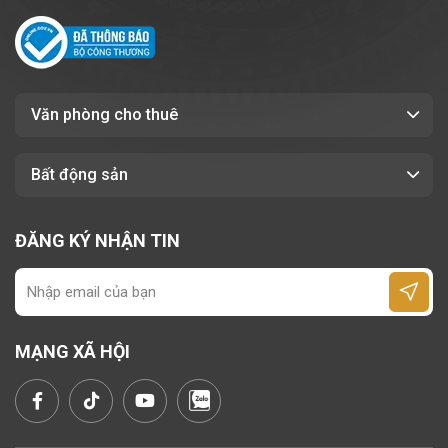
Giá thuê cạnh tranh, tối ưu chi phí vận
hành
Môi trường làm việc thoải mái
Văn phòng cho thuê
6. KẾT LUẬN
Bất động sản
Tòa nhà
Huy Sơn
–
7-9-11 Mai Thị
Lựu,
Phường Tân Định
, TP. HCM
là lựa
ĐĂNG KÝ NHẬN TIN
chọn lý tưởng cho các doanh nghiệp đang
tìm kiếm văn phòng làm việc hiện đại, vị trí
thuận lợi và chi phí hợp lý. Với thiết kế tối
ưu, tiện ích đầy đủ và dịch vụ chuyên
MẠNG XÃ HỘI
nghiệp, tòa nhà mang đến môi trường làm
việc hiệu quả, ổn định và nâng tầm hình ảnh
doanh nghiệp.