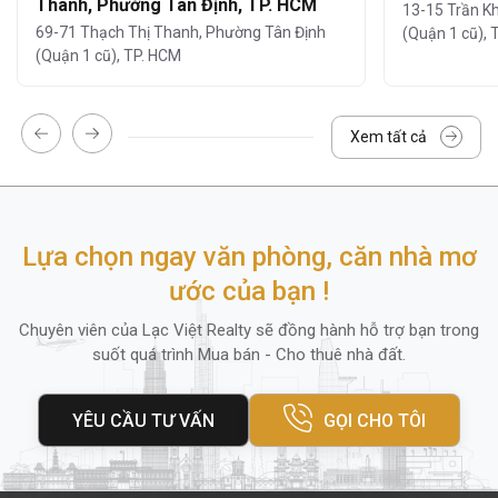
Thanh, Phường Tân Định, TP. HCM
13-15 Trần K
Với việc được
cung cấp nhiều lựa chọn diện
69-71 Thạch Thị Thanh, Phường Tân Định
(Quận 1 cũ), 
tích thuê linh hoạt,
Office
7-9-11 Mai Thị
(Quận 1 cũ), TP. HCM
Lựu
phù hợp với mọi loại hình doanh nghiệp
vừa và nhỏ, startup hoặc văn phòng đại
Xem tất cả
diện:
Diện tích nhỏ
:
40 - 70 - 100 - 150 - 180 -
200 m²
(phù hợp văn phòng startup)
Lựa chọn ngay văn phòng, căn nhà mơ
Nguyên sàn
: 200m²
ước của bạn !
Giá thuê tham khảo
: từ
Chuyên viên của Lạc Việt Realty sẽ đồng hành hỗ trợ bạn trong
16
USD/m²/tháng
(chưa bao gồm phí
suốt quá trình Mua bán - Cho thuê nhà đất.
quản lý và 10% VAT).
Các chi phí khác như
: tiền điện, phí gửi
YÊU CẦU TƯ VẤN
GỌI CHO TÔI
xe, phí làm việc ngoài giờ,... được tính
theo quy định riêng, đảm bảo minh bạch
và cạnh tranh.