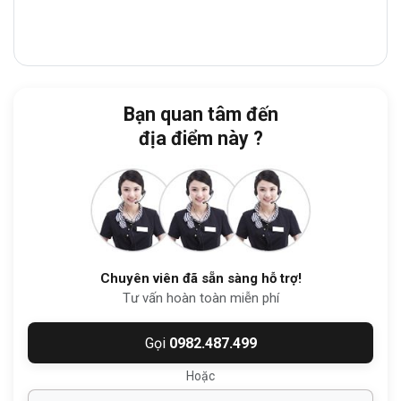
dàng kết nối với các khu vực lân cận như
Quận 1, 3, Tân Bình
.
Đây là khu vực phát triển năng động, tập
trung nhiều ngân hàng, showroom, cửa
Bạn quan tâm đến
hàng và nhà hàng giúp doanh nghiệp thuận
địa điểm này ?
tiện giao dịch và tiếp đón đối tác.
Từ tòa nhà, doanh nghiệp dễ dàng di
chuyển đến:
Trường THCS Độc Lập
:
1 phút đi bộ
Chuyên viên đã sẵn sàng hỗ trợ!
Trường THCS Trần Huy Liệu
:
2 phút
Tư vấn hoàn toàn miễn phí
Chợ Nguyễn Đình Chiểu
:
3 phút
Gọi
0982.487.499
Co.opmart Nguyễn Kiệm
:
7 phút
UBND Phường Đức Nhuận
:
7 phút
Hoặc