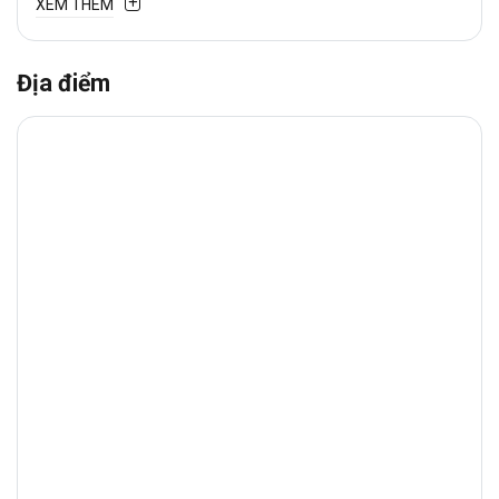
XEM THÊM
Địa điểm
1. Vị trí chiến lược
Văn phòng cho thuê
Legend
tọa lạc trên
tuyến đường
Thích Quảng Đức
, tuyến
đường quan trọng, từ
quận
Phú Nhuận
dễ