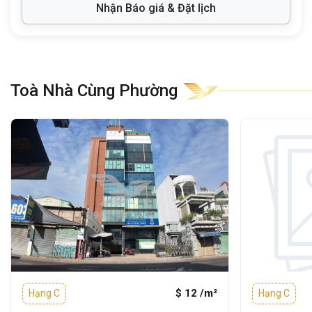
Nhận Báo giá & Đặt lịch
Đặc biệt, tòa nhà nằm ngay khu
vực
Phường Phú Nhuận
, nơi tập trung
nhiều dịch vụ hỗ trợ doanh nghiệp như ngân
hàng, quán café, nhà hàng, và dễ dàng kết
Toà Nhà Cùng Phường
nối với các trục đường huyết mạch
như
Nguyễn Kiệm
, Phan Đăng Lưu, Phan
Xích
Long
...
2. Quy mô và thiết kế tòa nhà
Văn phòng Legend Office
được đầu tư và
xây dựng theo tiêu chuẩn
văn phòng hạng
C
, mang lại không gian làm việc chuyên
nghiệp, thân thiện và tối ưu cho doanh
nghiệp.
$ 12 /m²
Hạng C
Hạng C