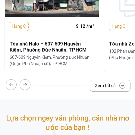
Mặt ngoài tòa nhà sử dụng kính phản quang
giúp tận dụng ánh sáng tự nhiên mà vẫn
$ 12 /m²
Hạng C
Hạng C
đảm bảo khả năng cách nhiệt và chống ồn
hiệu quả.
Tòa nhà Halo – 607-609 Nguyễn
Tòa nhà Ze
Kiệm, Phường Đức Nhuận, TP.HCM
102 Phan Đă
607-609 Nguyễn Kiệm, Phường Đức Nhuận
(Phú Nhuận cũ
(Quận Phú Nhuận cũ), TP. HCM
Xem tất cả
Lựa chọn ngay văn phòng, căn nhà mơ
ước của bạn !