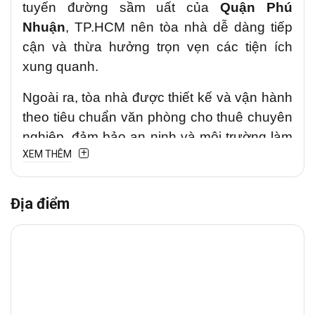
tuyến đường sầm uất của
Quận Phú
Nhuận
, TP.HCM nên tòa nhà dễ dàng tiếp
cận và thừa hưởng trọn vẹn các tiện ích
xung quanh.
Ngoài ra, tòa nhà được thiết kế và vận hành
theo tiêu chuẩn văn phòng cho thuê chuyên
nghiệp, đảm bảo an ninh và môi trường làm
XEM THÊM
việc an toàn cho doanh nghiệp trong và
ngoài nước.
Địa điểm
1. Vị trí chiến lược
Cao ốc
169B Thích Quảng Đức
tọa lạc tại
đường
Thích Quảng Đức,
Phường Đức
Nhuận
(Quận Phú Nhuận cũ), TP. Hồ Chí
Minh
có vị trí chiến lược kết nối trực