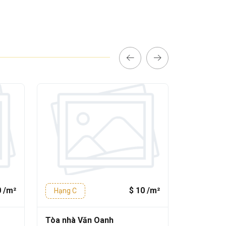
0 /m²
$ 10 /m²
Hạng C
Hạng C
Tòa nhà Văn Oanh
Tòa nhà 