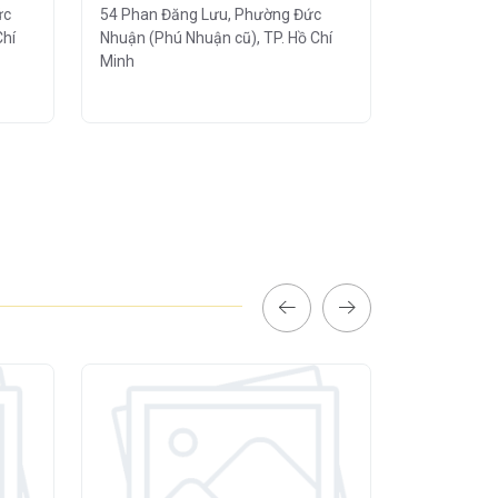
ức
54 Phan Đăng Lưu, Phường Đức
1 Nguyễn V
Chí
Nhuận (Phú Nhuận cũ), TP. Hồ Chí
Nhuận (Phú 
Minh
Minh