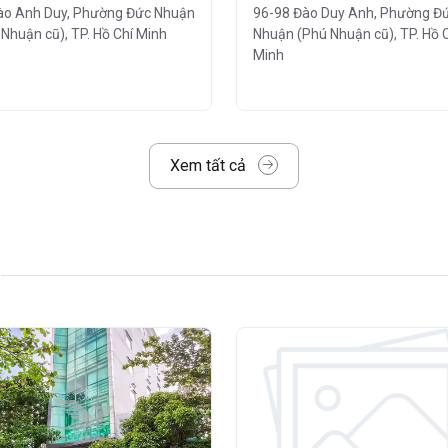
ào Anh Duy, Phường Đức Nhuận
96-98 Đào Duy Anh, Phường Đ
yễn Kiệm
được đầu tư và xây dựng theo
 Nhuận cũ), TP. Hồ Chí Minh
Nhuận (Phú Nhuận cũ), TP. Hồ 
Minh
ng lại không gian làm việc chuyên nghiệp,
ệp.
Xem tất cả
ế mở, dễ dàng chia nhỏ diện tích, phù hợp
 nhau
- 9 Tầng
 215m² /sàn, phù hợp với nhiều quy mô
g 2.000m²
áy