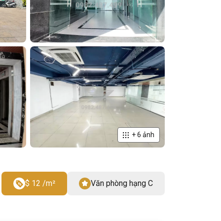
+
6
ảnh
$ 12 /m²
Văn phòng hạng C