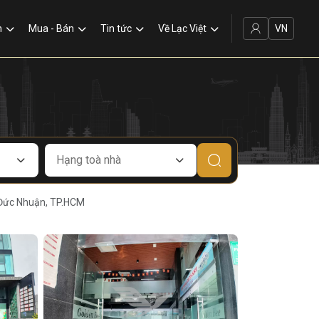
VN
n
Mua - Bán
Tin tức
Về Lạc Việt
 Đức Nhuận, TP.HCM