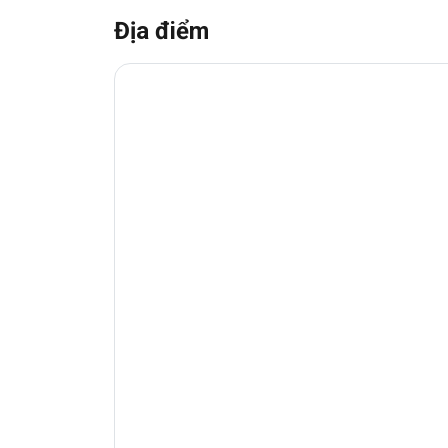
Địa điểm
1. Vị trí chiến lược
Tòa nhà Halo Nguyễn Kiệm
tọa lạ
Nhuận
(Quận Phú Nhuận cũ), TP
trực tiếp
Quận 1, Tân Bình và Gò 
Với vị trí địa lí thuận tiện, gần vớ