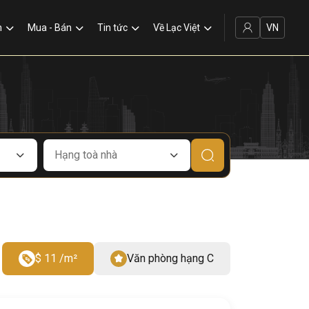
VN
n
Mua - Bán
Tin tức
Về Lạc Việt
$ 11 /m²
Văn phòng hạng C