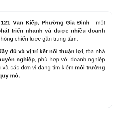
i
121 Vạn Kiếp, Phường Gia Định
- một
phát triển nhanh và được nhiều doanh
phòng chiến lược gần trung tâm.
 đầy đủ và vị trí kết nối thuận lợi
, tòa nhà
huyên nghiệp
, phù hợp với doanh nghiệp
vụ và các đơn vị đang tìm kiếm
môi trường
 quy mô.
iếp
- tuyến đường quan trọng kết nối
huận và Quận 1
, sở hữu
mật độ giao
 vụ và khu dân cư đông đúc.