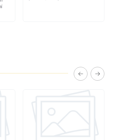
nh
hí