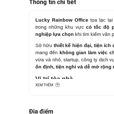
Thông tin chi tiết
Lucky Rainbow Office
tọa lạc tạ
trong những khu vực
có tốc độ 
nghiệp lựa chọn
khi tìm kiếm văn 
Sở hữu
thiết kế hiện đại, tiện ích
mang đến
không gian làm việc c
vừa và nhỏ, startup, công ty dịch 
ổn định, tiện nghi và dễ mở rộng
Vị trí tòa nhà
XEM THÊM
Tòa nhà nằm trên đường
Vạn K
từ
Phường Gia Định
đến Phú N
thương cao
, nhiều cửa hàng dịch
Địa điểm