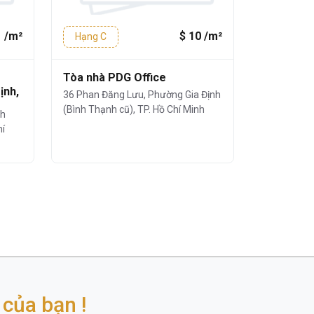
1 /m²
$ 10 /m²
Hạng C
Hạng C
Tòa nhà PDG Office
Tòa nhà C
ịnh,
36 Phan Đăng Lưu, Phường Gia Định
127 Lê Văn 
(Bình Thạnh cũ), TP. Hồ Chí Minh
(Bình Thạnh
nh
hí
của bạn !