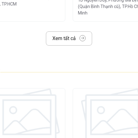
1D Nguyễn Duy, Phường Gia Đị
), TP.HCM
(Quận Bình Thạnh cũ), TP.Hồ C
ợc trang bị
hệ thống tiện ích - dịch vụ hỗ
Minh
 có thể
vận hành suôn sẻ và an toàn mỗi
Xem tất cả
ảo vệ 24/7:
đảm bảo an ninh tuyệt đối
cho nhân viên và khách hàng
ủ và dịch vụ vận hành chỉn chu
giúp tòa
 việc
an toàn, thuận tiện và hiệu quả
, hỗ
à và nâng cao trải nghiệm
cho đội ngũ