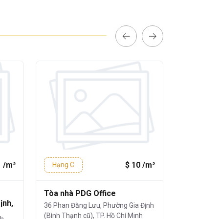
1 /m²
$ 10 /m²
Hạng C
Hạng C
Tòa nhà PDG Office
Tòa nhà C
ịnh,
36 Phan Đăng Lưu, Phường Gia Định
127 Lê Văn 
(Bình Thạnh cũ), TP. Hồ Chí Minh
(Bình Thạnh