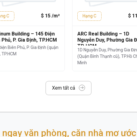
$ 15 /m²
$ 1
ng C
Hạng C
ow Office
cung cấp nhiều lựa chọn diện
 loại hình doanh nghiệp vừa và nhỏ, startup
inum Building – 145 Điện
ARC Real Building – 1D
 Phủ, P. Gia Định, TP.HCM
Nguyễn Duy, Phường Gia Đ
TP. HCM
 startup, công ty ít nhân sự)
iện Biên Phủ, P. Gia Định (quận
1D Nguyễn Duy, Phường Gia Đị
), TP.HCM
(Quận Bình Thạnh cũ), TP.Hồ C
Minh
 công ty quy mô lớn)
/m²/tháng
, chưa bao gồm phí quản lý và
Xem tất cả
gửi xe, phí làm việc ngoài giờ,... được tính
bạch và cạnh tranh.
hà
Lucky Rainbow Office
 ngay văn phòng, căn nhà mơ ước 