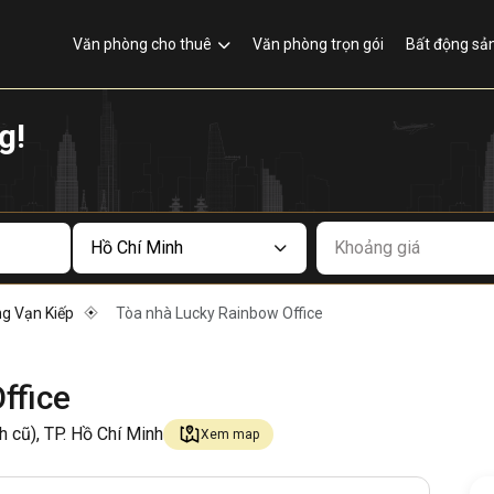
Văn phòng cho thuê
Văn phòng trọn gói
Bất động sả
g!
Khoảng giá
g Vạn Kiếp
Tòa nhà Lucky Rainbow Office
ffice
 cũ), TP. Hồ Chí Minh
Xem map